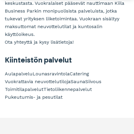
keskustasta. Vuokralaiset pääsevät nauttimaan Kiila
Business Parkin monipuolisista palveluista, jotka
tukevat yrityksen liiketoimintaa. Vuokraan sisältyy
maksuttomat neuvottelutilat ja kuntosalin
käyttöoikeus.
Ota yhteyttä ja kysy lisätietoja!
Kiinteistön palvelut
Aulapalvelu
Lounasravintola
Catering
Vuokrattavia neuvottelutiloja
Sauna
Siivous
Toimitilapalvelut
Tietoliikennepalvelut
Pukeutumis- ja pesutilat