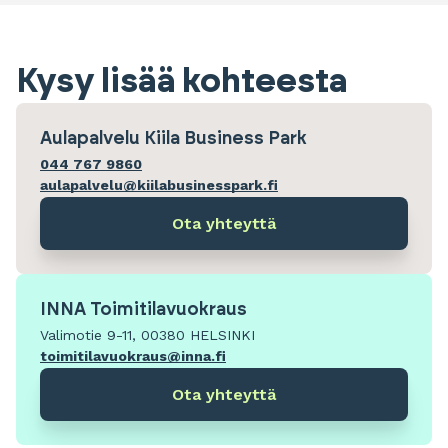
Kysy lisää kohteesta
Aulapalvelu Kiila Business Park
044 767 9860
aulapalvelu@kiilabusinesspark.fi
Ota yhteyttä
INNA Toimitilavuokraus
Valimotie 9-11, 00380 HELSINKI
toimitilavuokraus@inna.fi
Ota yhteyttä