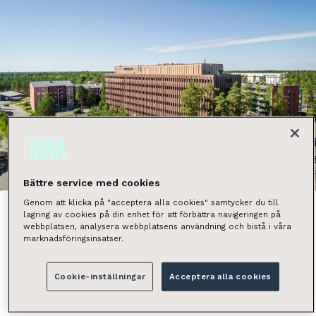
Näytä kaikki kuvat
Bättre service med cookies
Genom att klicka på "acceptera alla cookies" samtycker du till
lagring av cookies på din enhet för att förbättra navigeringen på
webbplatsen, analysera webbplatsens användning och bistå i våra
marknadsföringsinsatser.
Vuokrattavana laadukkaita ja siistejä ylimmän
kerroksen työhuoneita (22 m², 26 m², 10,5 m² ja 15,5
Cookie-inställningar
Acceptera alla cookies
m²). Kiinteistö sijaitsee hyvien liikenneyhteyksien
varrella vain 10 minuutin ajomatkan päässä Oulun