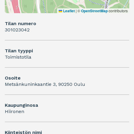
Leaflet
|
©
OpenStreetMap
contributors
Tilan numero
301023042
Tilan tyyppi
Toimistotila
Osoite
Metsänkuninkaantie 3, 90250 Oulu
Kaupunginosa
Hiironen
Kiinteistön nimi