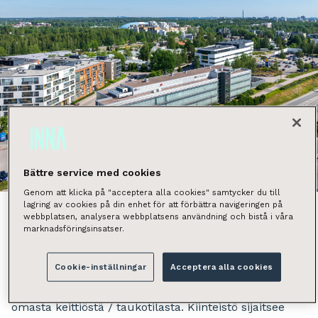
Näytä kaikki kuvat
Bättre service med cookies
Genom att klicka på "acceptera alla cookies" samtycker du till
lagring av cookies på din enhet för att förbättra navigeringen på
webbplatsen, analysera webbplatsens användning och bistå i våra
marknadsföringsinsatser.
Vuokrataan toisen kerroksen valoisa toimistotila.
Cookie-inställningar
Acceptera alla cookies
Tämä tila koostuu avotilasta, työhuoneista, parista
erikokoisesta neuvotteluhuoneesta ja toimivasta
omasta keittiöstä / taukotilasta. Kiinteistö sijaitsee