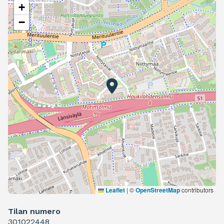
+
−
Leaflet
|
©
OpenStreetMap
contributors
Tilan numero
301022448