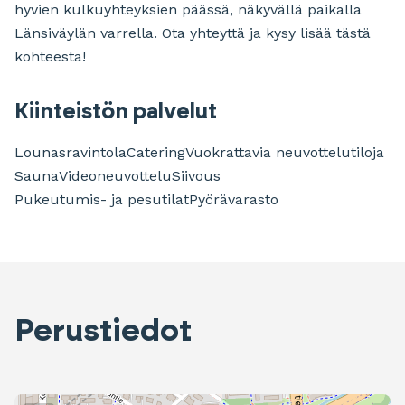
hyvien kulkuyhteyksien päässä, näkyvällä paikalla
Länsiväylän varrella. Ota yhteyttä ja kysy lisää tästä
kohteesta!
Kiinteistön palvelut
Lounasravintola
Catering
Vuokrattavia neuvottelutiloja
Sauna
Videoneuvottelu
Siivous
Pukeutumis- ja pesutilat
Pyörävarasto
Perustiedot