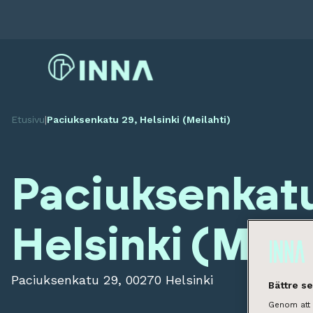
Etusivu
|
Paciuksenkatu 29, Helsinki (Meilahti)
Paciuksenkatu
Helsinki (Meil
Paciuksenkatu 29, 00270 Helsinki
Bättre s
Genom att k