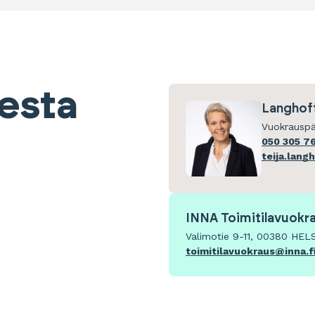
eesta
Langhoff
Vuokrauspä
050 305 7
teija.lang
INNA Toimitilavuokr
Valimotie 9-11, 00380 HEL
toimitilavuokraus@inna.f