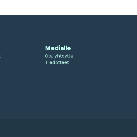
Medialle
t
Ota yhteyttä
a
Tiedotteet