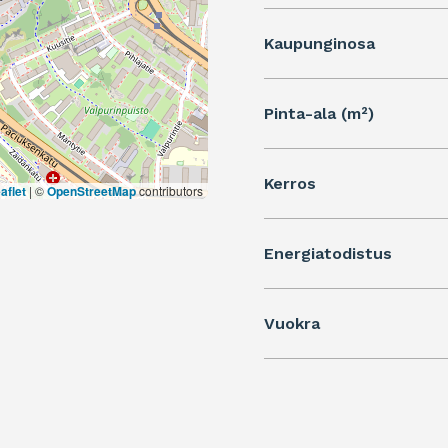
Kaupunginosa
Pinta-ala (m²)
Kerros
aflet
|
©
OpenStreetMap
contributors
Energiatodistus
Vuokra