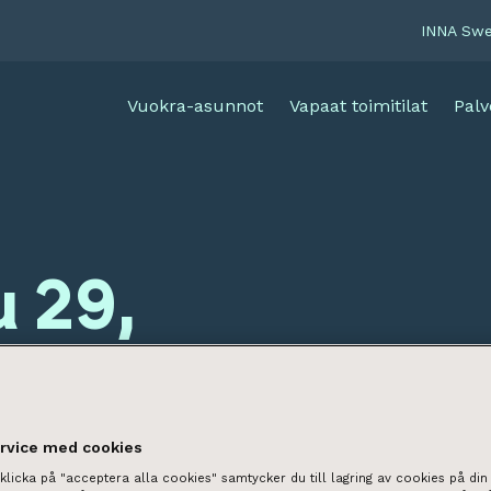
INNA Sw
Vuokra-asunnot
Vapaat toimitilat
Palv
 29,
ahti)
ervice med cookies
licka på "acceptera alla cookies" samtycker du till lagring av cookies på din 