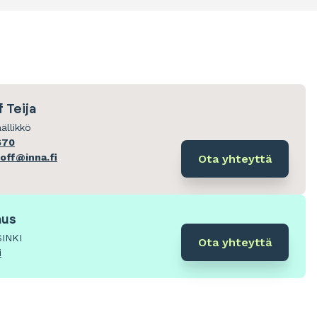
 Teija
ällikkö
670
hoff@inna.fi
Ota yhteyttä
aus
SINKI
Ota yhteyttä
i