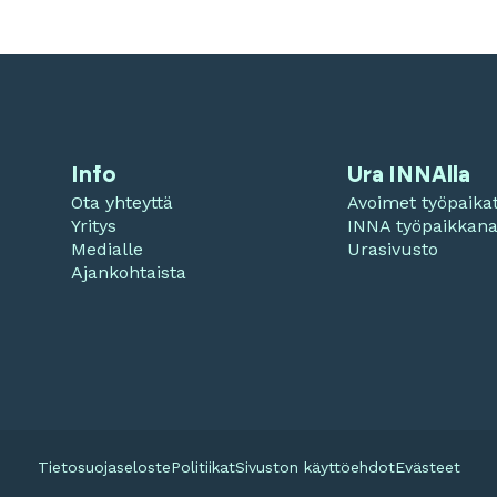
Info
Ura INNAlla
Ota yhteyttä
Avoimet työpaika
Yritys
INNA työpaikkan
Medialle
Urasivusto
Ajankohtaista
Tietosuojaseloste
Politiikat
Sivuston käyttöehdot
Evästeet