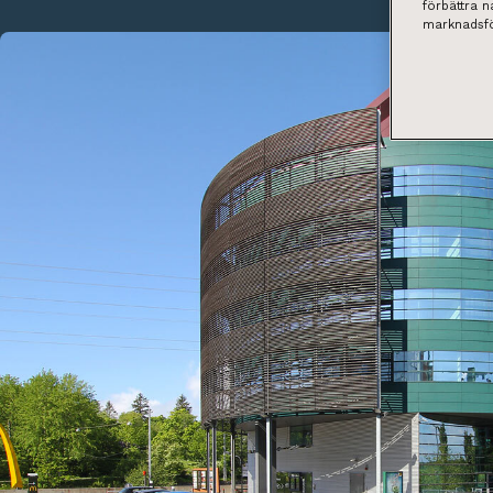
förbättra 
marknadsfö