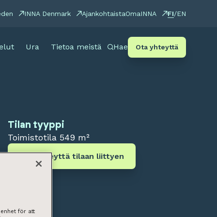
FI
eden
INNA Denmark
Ajankohtaista
OmaINNA
/
EN
elut
Ura
Tietoa meistä
Hae
Ota yhteyttä
Tilan tyyppi
Toimistotila
549 m²
Ota yhteyttä tilaan liittyen
enhet för att