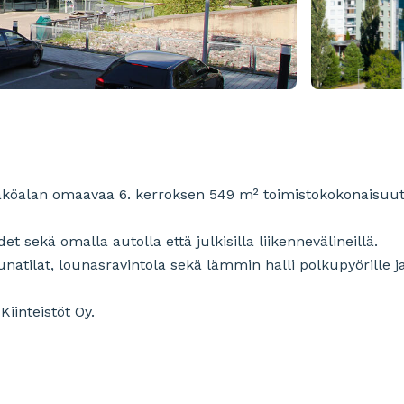
näköalan omaavaa 6. kerroksen 549 m² toimistokokonaisuut
t sekä omalla autolla että julkisilla liikennevälineillä.
natilat, lounasravintola sekä lämmin halli polkupyörille ja
Kiinteistöt Oy.