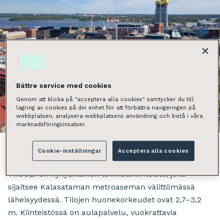
Bättre service med cookies
Genom att klicka på "acceptera alla cookies" samtycker du till
lagring av cookies på din enhet för att förbättra navigeringen på
webbplatsen, analysera webbplatsens användning och bistå i våra
Näytä kaikki kuvat
marknadsföringsinsatser.
Cookie-inställningar
Acceptera alla cookies
TROOLI on nykyaikainen toimistokiinteistö, joka
sijaitsee Kalasataman metroaseman välittömässä
läheisyydessä. Tilojen huonekorkeudet ovat 2,7–3,2
m. Kiinteistössä on aulapalvelu, vuokrattavia