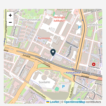
+
−
Leaflet
|
©
OpenStreetMap
contributors