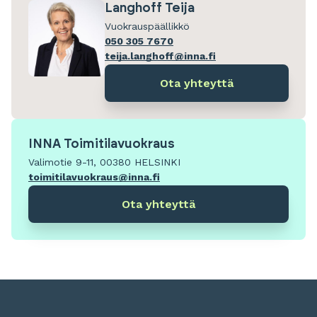
Langhoff Teija
Vuokrauspäällikkö
050 305 7670
teija.langhoff@inna.fi
Ota yhteyttä
INNA Toimitilavuokraus
Valimotie 9-11, 00380 HELSINKI
toimitilavuokraus@inna.fi
Ota yhteyttä