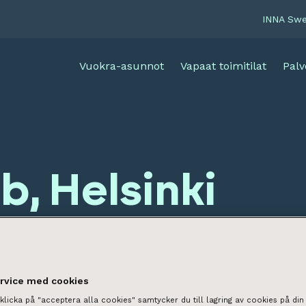
INNA Sw
Vuokra-asunnot
Vapaat toimitilat
Palv
9b, Helsinki
ervice med cookies
licka på "acceptera alla cookies" samtycker du till lagring av cookies på din 