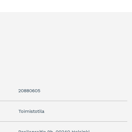
20880605
Toimistotila
Pasilanraitio 9b, 00240 Helsinki