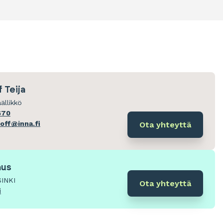
 Teija
ällikkö
670
hoff@inna.fi
Ota yhteyttä
aus
SINKI
Ota yhteyttä
i