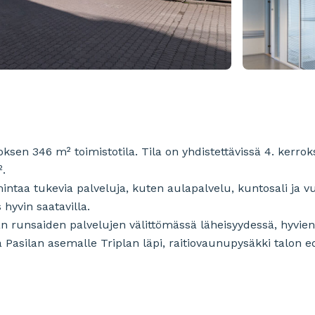
roksen 346 m² toimistotila. Tila on yhdistettävissä 4. kerro
².
intaa tukevia palveluja, kuten aulapalvelu, kuntosali ja vu
hyvin saatavilla.
lan runsaiden palvelujen välittömässä läheisyydessä, hyvien
 Pasilan asemalle Triplan läpi, raitiovaunupysäkki talon ed