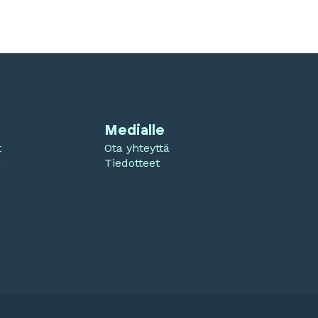
Medialle
t
Ota yhteyttä
a
Tiedotteet