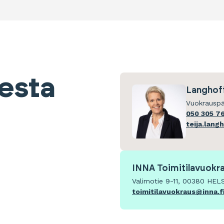
eesta
Langhoff
Vuokrauspä
050 305 7
teija.lang
INNA Toimitilavuokr
Valimotie 9-11, 00380 HEL
toimitilavuokraus@inna.f