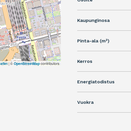
Kaupunginosa
Pinta-ala (m²)
Kerros
aflet
|
©
OpenStreetMap
contributors
Energiatodistus
Vuokra