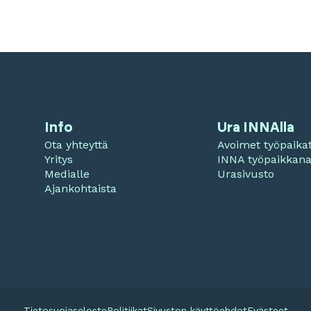
Info
Ura INNAlla
Ota yhteyttä
Avoimet työpaika
Yritys
INNA työpaikkan
Medialle
Urasivusto
Ajankohtaista
Tietosuojaseloste
Politiikat
Sivuston käyttöehdot
Evästeet