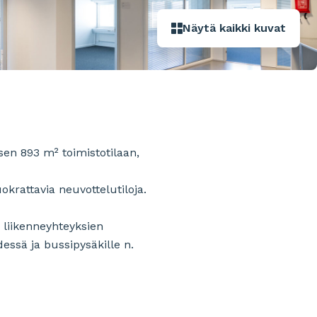
Näytä kaikki kuvat
ksen 893 m² toimistotilaan,
okrattavia neuvottelutiloja.
 liikenneyhteyksien
essä ja bussipysäkille n.