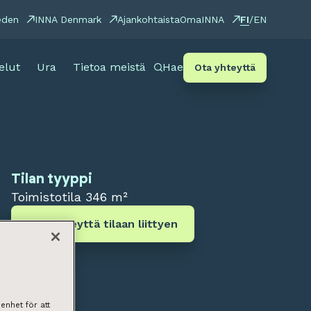
FI
eden
INNA Denmark
Ajankohtaista
OmaINNA
/
EN
elut
Ura
Tietoa meistä
Hae
Ota yhteyttä
Tilan tyyppi
Toimistotila
346 m²
Ota yhteyttä tilaan liittyen
enhet för att