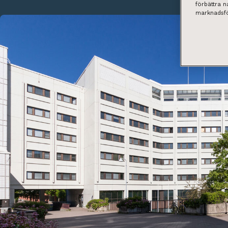
förbättra 
marknadsfö