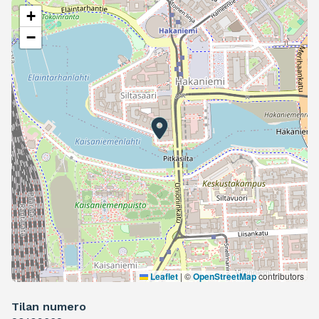
+
−
Leaflet
|
©
OpenStreetMap
contributors
Tilan numero