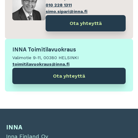
010 228 1311
simo.sipari@inna.fi
Ota yhteyttä
INNA Toimitilavuokraus
Valimotie 9-11, 00380 HELSINKI
toimitilavuokraus@inna.fi
Ota yhteyttä
INNA
Inna Finland Oy