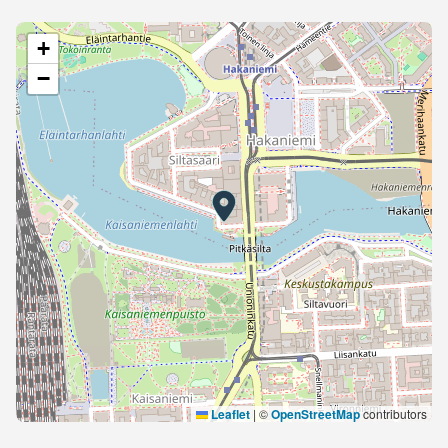
+
−
Leaflet
|
©
OpenStreetMap
contributors