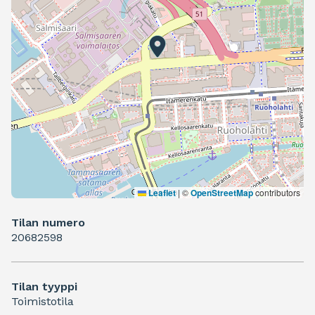
Leaflet
|
©
OpenStreetMap
contributors
Tilan numero
20682598
Tilan tyyppi
Toimistotila