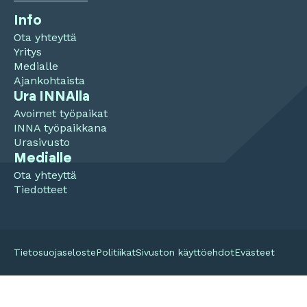
Info
Ota yhteyttä
Yritys
Medialle
Ajankohtaista
Ura INNAlla
Avoimet työpaikat
INNA työpaikkana
Urasivusto
Medialle
Ota yhteyttä
Tiedotteet
Tietosuojaseloste
Politiikat
Sivuston käyttöehdot
Evästeet