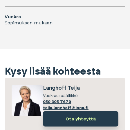
Vuokra
Sopimuksen mukaan
Kysy lisää kohteesta
Langhoff Teija
Vuokrauspäällikkö
050 305 7670
teija.langhoff@inna.fi
Ota yhteyttä