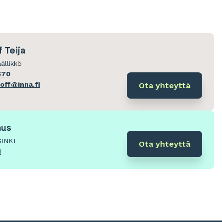
 Teija
ällikkö
670
hoff@inna.fi
Ota yhteyttä
aus
SINKI
Ota yhteyttä
i