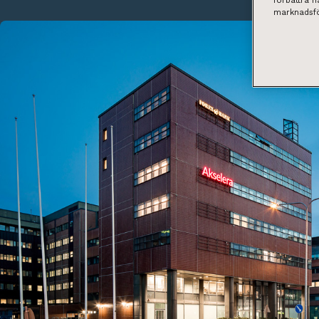
förbättra 
marknadsfö