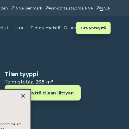
FI
eden
INNA Denmark
Ajankohtaista
OmaINNA
/
EN
elut
Ura
Tietoa meistä
Hae
Ota yhteyttä
Tilan tyyppi
Toimistotila
268 m²
Ota yhteyttä tilaan liittyen
enhet för att