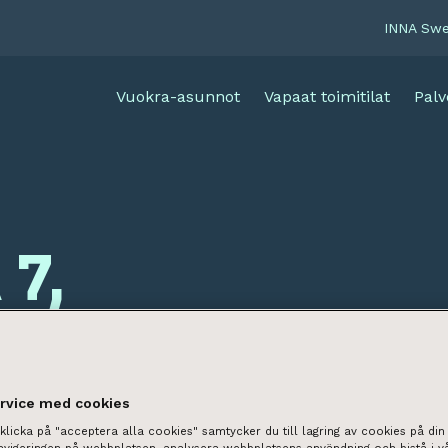
INNA Sw
Vuokra-asunnot
Vapaat toimitilat
Palv
 7,
olahti)
ervice med cookies
licka på "acceptera alla cookies" samtycker du till lagring av cookies på din 