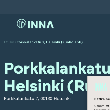
Etusivu
|
Porkkalankatu 7, Helsinki (Ruoholahti)
Porkkalankatu
Helsinki (Ruoh
Porkkalankatu 7, 00180 Helsinki
Bättre s
Genom att k