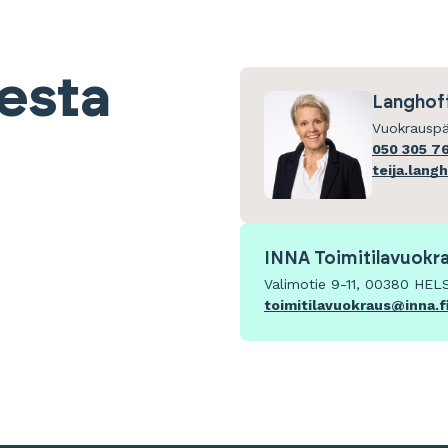
eesta
Langhoff
Vuokrauspä
050 305 7
teija.lang
INNA Toimitilavuokr
Valimotie 9-11, 00380 HEL
toimitilavuokraus@inna.f