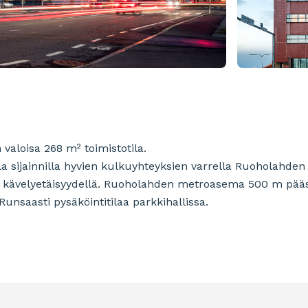
valoisa 268 m² toimistotila.
valla sijainnilla hyvien kulkuyhteyksien varrella Ruoholahden
 kävelyetäisyydellä. Ruoholahden metroasema 500 m päässä
Runsaasti pysäköintitilaa parkkihallissa.