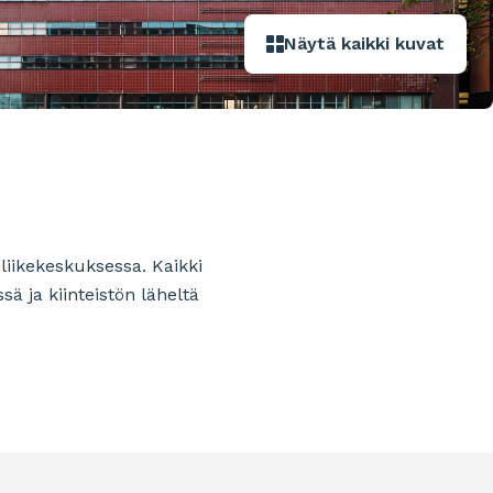
Näytä kaikki kuvat
 liikekeskuksessa. Kaikki
 ja kiinteistön läheltä