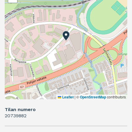
Leaflet
|
©
OpenStreetMap
contributors
Tilan numero
20739882