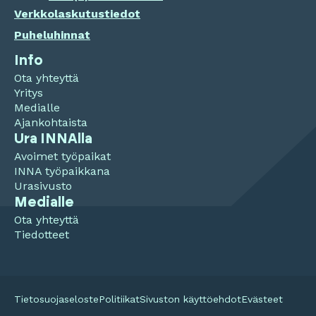
Verkkolaskutustiedot
Puheluhinnat
Info
Ota yhteyttä
Yritys
Medialle
Ajankohtaista
Ura INNAlla
Avoimet työpaikat
INNA työpaikkana
Urasivusto
Medialle
Ota yhteyttä
Tiedotteet
Tietosuojaseloste
Politiikat
Sivuston käyttöehdot
Evästeet