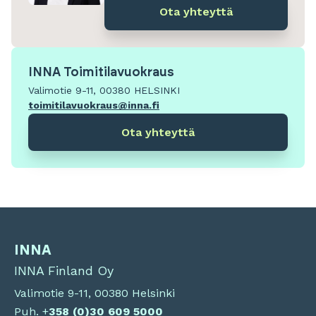
Ota yhteyttä
INNA Toimitilavuokraus
Valimotie 9-11, 00380 HELSINKI
toimitilavuokraus@inna.fi
Ota yhteyttä
INNA
INNA Finland Oy
Valimotie 9-11, 00380 Helsinki
Puh. +
358 (0)
30 609 5000