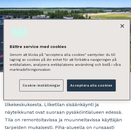
Bättre service med cookies
Genom att klicka på "acceptera alla cookies" samtycker du till
lagring av cookies på din enhet för att förbättra navigeringen på
Näytä kaikki kuvat
webbplatsen, analysera webbplatsens användning och bistå i våra
marknadsföringsinsatser.
Cookie-inställningar
Acceptera alla cookies
Vuokrattavana katutason 1649 m² liiketila suositusta
liikekeskuksesta. Liiketilan sisäänkäynti ja
näyteikkunat ovat suoraan pysäköintialueen edessä.
Tila on remontoitavissa ja muunneltavissa käyttäjän
tarpeiden mukaisesti. Piha-alueella on runsaasti