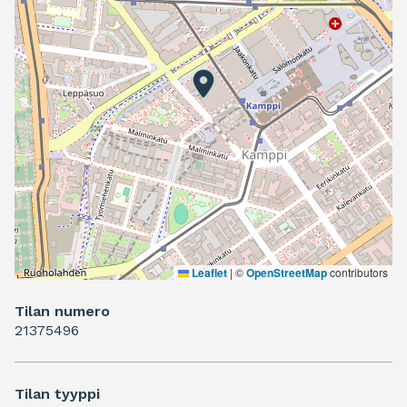
Leaflet
|
©
OpenStreetMap
contributors
Tilan numero
21375496
Tilan tyyppi