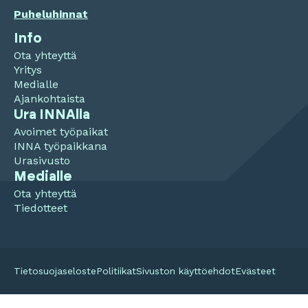
Puheluhinnat
Info
Ota yhteyttä
Yritys
Medialle
Ajankohtaista
Ura INNAlla
Avoimet työpaikat
INNA työpaikkana
Urasivusto
Medialle
Ota yhteyttä
Tiedotteet
Tietosuojaseloste
Politiikat
Sivuston käyttöehdot
Evästeet