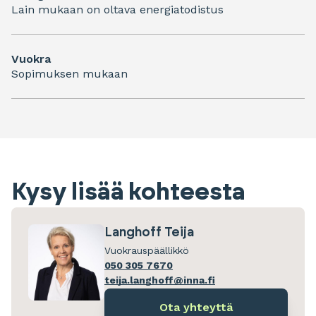
Lain mukaan on oltava energiatodistus
Vuokra
Sopimuksen mukaan
Kysy lisää kohteesta
Langhoff Teija
Vuokrauspäällikkö
050 305 7670
teija.langhoff@inna.fi
Ota yhteyttä