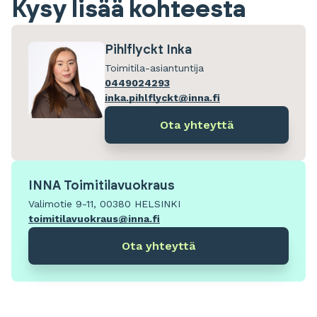
Kysy lisää kohteesta
Pihlflyckt Inka
Toimitila-asiantuntija
0449024293
inka.pihlflyckt@inna.fi
Ota yhteyttä
INNA Toimitilavuokraus
Valimotie 9-11, 00380 HELSINKI
toimitilavuokraus@inna.fi
Ota yhteyttä