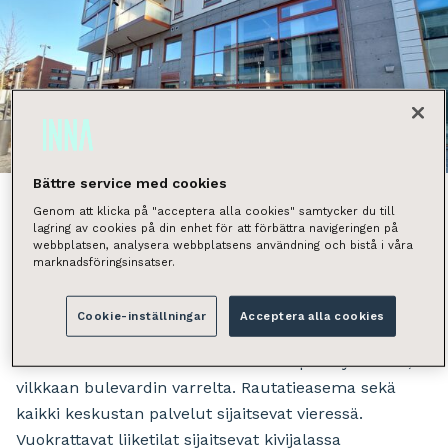
Näytä kaikki kuvat
Bättre service med cookies
Genom att klicka på "acceptera alla cookies" samtycker du till
lagring av cookies på din enhet för att förbättra navigeringen på
webbplatsen, analysera webbplatsens användning och bistå i våra
Vuokralle tarjotaan uudet liike/toimistotilat
marknadsföringsinsatser.
Järvenpään keskustan Bulevardikorttelissa. Tässä
ainutlaatuinen mahdollisuus vuokrata
Cookie-inställningar
Acceptera alla cookies
uudiskohteesta soveltuvat toimitilat esim.
ravintolaliiketoimintaan aivan Järvenpään ytimestä,
vilkkaan bulevardin varrelta. Rautatieasema sekä
kaikki keskustan palvelut sijaitsevat vieressä.
Vuokrattavat liiketilat sijaitsevat kivijalassa