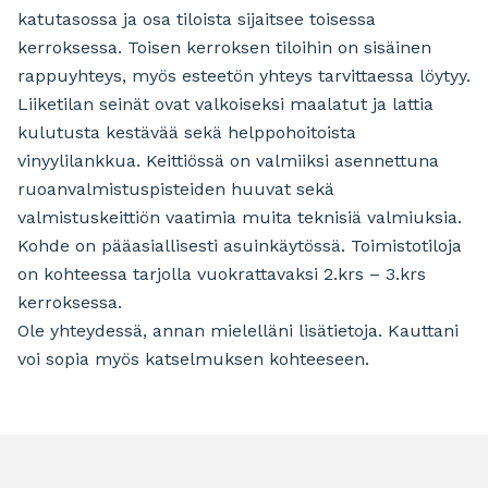
katutasossa ja osa tiloista sijaitsee toisessa
kerroksessa. Toisen kerroksen tiloihin on sisäinen
rappuyhteys, myös esteetön yhteys tarvittaessa löytyy.
Liiketilan seinät ovat valkoiseksi maalatut ja lattia
kulutusta kestävää sekä helppohoitoista
vinyylilankkua. Keittiössä on valmiiksi asennettuna
ruoanvalmistuspisteiden huuvat sekä
valmistuskeittiön vaatimia muita teknisiä valmiuksia.
Kohde on pääasiallisesti asuinkäytössä. Toimistotiloja
on kohteessa tarjolla vuokrattavaksi 2.krs – 3.krs
kerroksessa.
Ole yhteydessä, annan mielelläni lisätietoja. Kauttani
voi sopia myös katselmuksen kohteeseen.