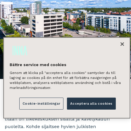
Bättre service med cookies
Näytä kaikki kuvat
Genom att klicka på "acceptera alla cookies" samtycker du till
lagring av cookies på din enhet för att förbättra navigeringen på
webbplatsen, analysera webbplatsens användning och bistå i våra
marknadsföringsinsatser.
Vuokrataan liiketila Liikekeskus Sagan katutasosta
Cookie-inställningar
Acceptera alla cookies
Järvenpään kaupallisen kävelykadun varrella. Käynti
tilaan on liikekeskuksen sisältä ja kävelykadun
puolelta. Kohde sijaitsee hyvien julkisten