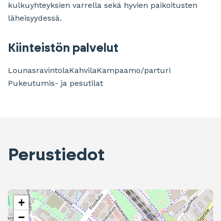
kulkuyhteyksien varrella sekä hyvien paikoitusten
läheisyydessä.
Kiinteistön palvelut
Lounasravintola
Kahvila
Kampaamo/parturi
Pukeutumis- ja pesutilat
Perustiedot
+
−