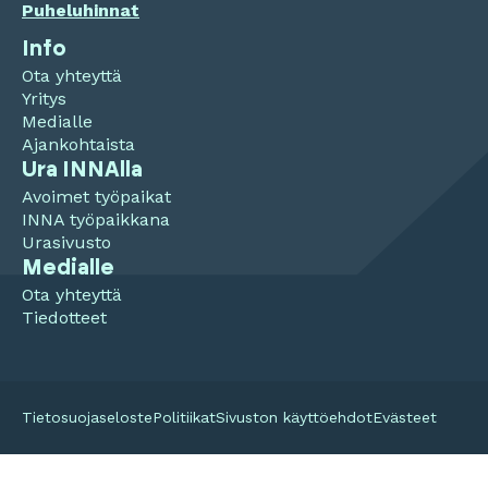
Puheluhinnat
Info
Ota yhteyttä
Yritys
Medialle
Ajankohtaista
Ura INNAlla
Avoimet työpaikat
INNA työpaikkana
Urasivusto
Medialle
Ota yhteyttä
Tiedotteet
Tietosuojaseloste
Politiikat
Sivuston käyttöehdot
Evästeet