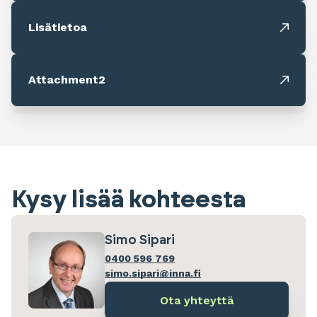
Lisätietoa
Attachment2
Kysy lisää kohteesta
Simo Sipari
0400 596 769
simo.sipari@inna.fi
Ota yhteyttä