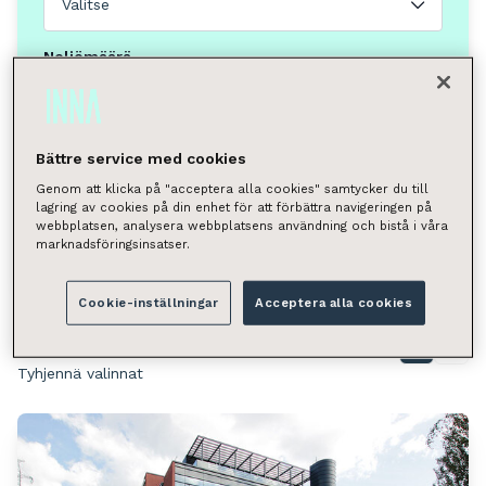
Valitse
Neliömäärä
Valitse
Voit hakea kunnan, kaupunginosan, katuosoitteen tai
postinumeron perusteella.
Bättre service med cookies
Genom att klicka på "acceptera alla cookies" samtycker du till
Helsinki, Haaga
lagring av cookies på din enhet för att förbättra navigeringen på
webbplatsen, analysera webbplatsens användning och bistå i våra
Hae
marknadsföringsinsatser.
Cookie-inställningar
Acceptera alla cookies
Löytyi 2 toimitilaa
Näytä kartalla
Tyhjennä valinnat