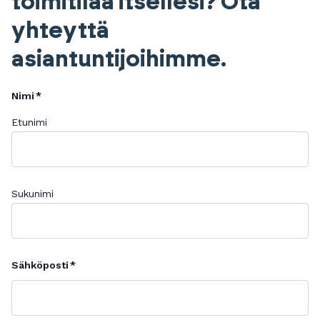
toimitilaa itsellesi? Ota
yhteyttä
asiantuntijoihimme.
Nimi
Etunimi
Sukunimi
Sähköposti