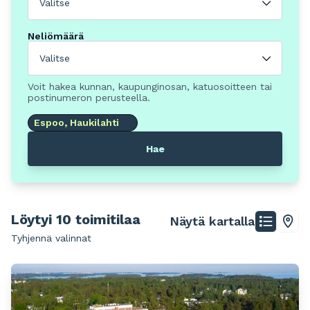
Valitse
Neliömäärä
Valitse
Voit hakea kunnan, kaupunginosan, katuosoitteen tai
postinumeron perusteella.
Espoo, Haukilahti
Hae
Löytyi 10 toimitilaa
Näytä kartalla
Tyhjennä valinnat