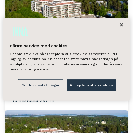
Bättre service med cookies
Genom att klicka på "acceptera alla cookies" samtycker du till
lagring av cookies på din enhet för att förbättra navigeringen på
webbplatsen, analysera webbplatsens användning och bistå i våra
marknadsföringsinsatser.
Ahventie 4, Espoo (Haukilahti)
Ahventie 4, 02170 Espoo
Cookie-inställningar
Acceptera alla cookies
Tilan tyyppi
Toimistotila 297 m²