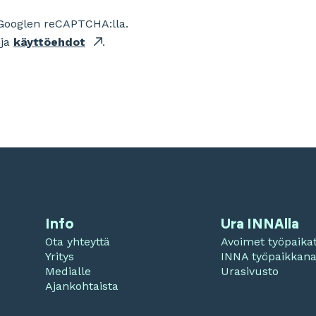
Googlen reCAPTCHA:lla.
ja
käyttöehdot
.
Info
Ura INNAlla
Ota yhteyttä
Avoimet työpaika
Yritys
INNA työpaikkan
Medialle
Urasivusto
Ajankohtaista