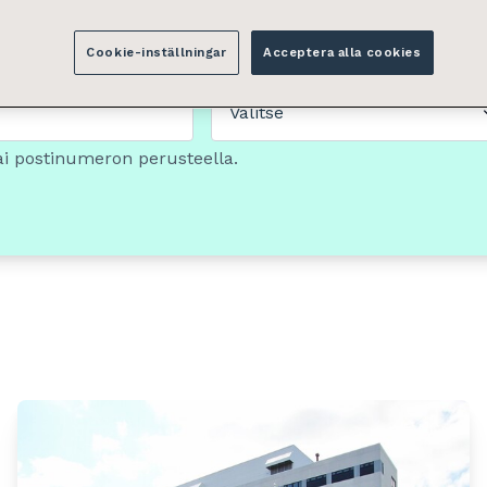
Cookie-inställningar
Acceptera alla cookies
Tilan tyyppi
Valitse
ai postinumeron perusteella.