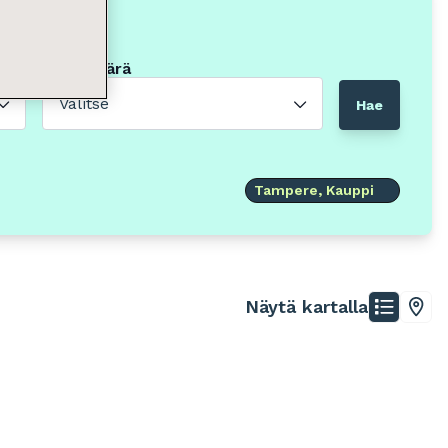
Neliömäärä
Valitse
Hae
Tampere, Kauppi
Näytä kartalla