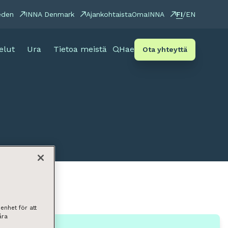
FI
eden
INNA Denmark
Ajankohtaista
OmaINNA
/
EN
elut
Ura
Tietoa meistä
Hae
Ota yhteyttä
enhet för att
åra