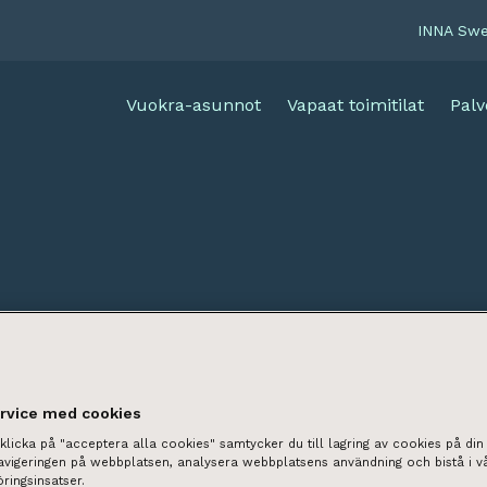
INNA Sw
Vuokra-asunnot
Vapaat toimitilat
Palv
ervice med cookies
licka på "acceptera alla cookies" samtycker du till lagring av cookies på din 
navigeringen på webbplatsen, analysera webbplatsens användning och bistå i v
ringsinsatser.