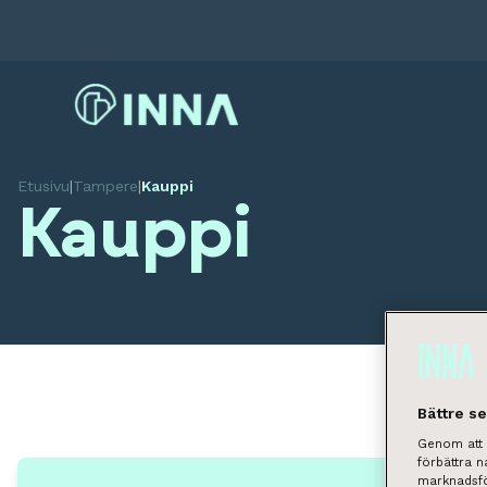
Etusivu
|
Tampere
|
Kauppi
Kauppi
Bättre s
Genom att k
förbättra 
marknadsfö