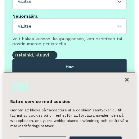
Valitse
Neliömäärä
Valitse
Voit hakea kunnan, kaupunginosan, katuosoitteen tai
postinumeron perusteella.
Helsinki, Kluuvi
Hae
Löytyi 3 toimitilaa
Näytä kartalla
Bättre service med cookies
Tyhjennä valinnat
Genom att klicka på "acceptera alla cookies" samtycker du till
lagring av cookies på din enhet för att förbättra navigeringen på
webbplatsen, analysera webbplatsens användning och bistå i våra
marknadsföringsinsatser.