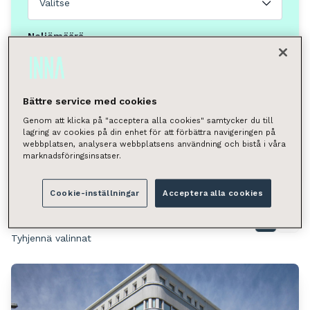
Valitse
Neliömäärä
Valitse
Voit hakea kunnan, kaupunginosan, katuosoitteen tai
postinumeron perusteella.
Bättre service med cookies
Genom att klicka på "acceptera alla cookies" samtycker du till
Kuopio, Keskusta
lagring av cookies på din enhet för att förbättra navigeringen på
webbplatsen, analysera webbplatsens användning och bistå i våra
Hae
marknadsföringsinsatser.
Cookie-inställningar
Acceptera alla cookies
Löytyi 2 toimitilaa
Näytä kartalla
Tyhjennä valinnat