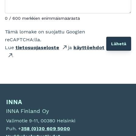
0 / 600 merkkien enimmäismäärästä
Tämä lomake on suojattu Googlen
reCAPTCHA:lla.
Lue
tietosuojaseloste
ja
käyttöehdot
.
INNA
INNA Finland Oy
Valimotie 9-11, 00380 Helsinki
Puh. +
358 (0)
30 609 5000