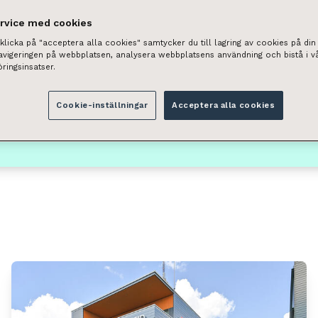
ervice med cookies
licka på "acceptera alla cookies" samtycker du till lagring av cookies på din 
Tilan tyyppi
navigeringen på webbplatsen, analysera webbplatsens användning och bistå i v
ringsinsatser.
Valitse
ai postinumeron perusteella.
Cookie-inställningar
Acceptera alla cookies