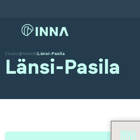
Etusivu
|
Helsinki
|
Länsi-Pasila
Länsi-Pasila