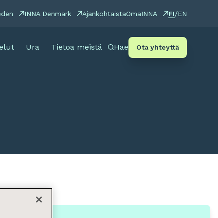
FI
eden
INNA Denmark
Ajankohtaista
OmaINNA
/
EN
elut
Ura
Tietoa meistä
Hae
Ota yhteyttä