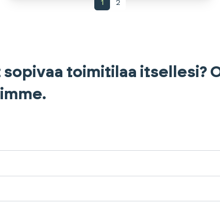
1
2
 sopivaa toimitilaa itsellesi?
himme.