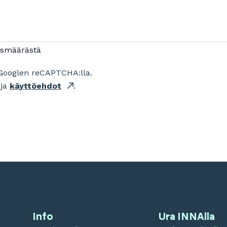
ismäärästä
Googlen reCAPTCHA:lla.
ja
käyttöehdot
.
Info
Ura INNAlla