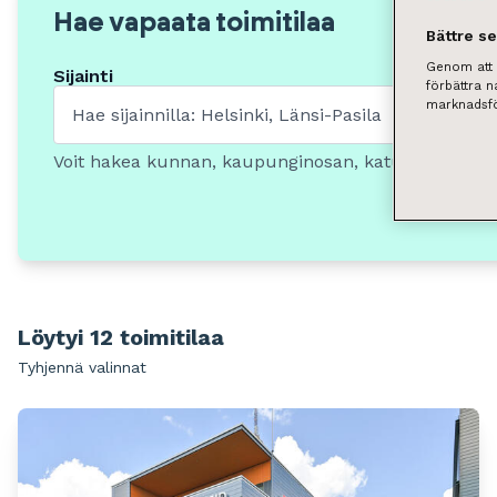
Hae vapaata toimitilaa
Bättre s
Genom att k
Sijainti
förbättra 
marknadsfö
Voit hakea kunnan, kaupunginosan, katuosoitteen t
Löytyi 12 toimitilaa
Tyhjennä valinnat