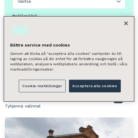
Valitse
Neliömäärä
Valitse
Voit hakea kunnan, kaupunginosan, katuosoitteen tai
postinumeron perusteella.
Bättre service med cookies
Genom att klicka på "acceptera alla cookies" samtycker du till
Turku, Länsiranta
lagring av cookies på din enhet för att förbättra navigeringen på
webbplatsen, analysera webbplatsens användning och bistå i våra
Hae
marknadsföringsinsatser.
Cookie-inställningar
Acceptera alla cookies
Löytyi 2 toimitilaa
Näytä kartalla
Tyhjennä valinnat