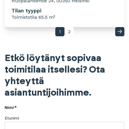
Huopalahdentie 24, 00350 Helsinki
Tilan tyyppi
Toimistotila 65.5 m²
1
2
Etkö löytänyt sopivaa
toimitilaa itsellesi? Ota
yhteyttä
asiantuntijoihimme.
Nimi
Etunimi