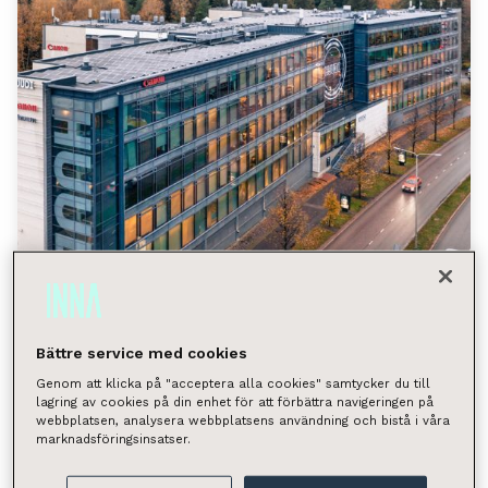
Bättre service med cookies
Huopalahdentie 24, Helsinki
Genom att klicka på "acceptera alla cookies" samtycker du till
lagring av cookies på din enhet för att förbättra navigeringen på
(Munkkivuori)
webbplatsen, analysera webbplatsens användning och bistå i våra
marknadsföringsinsatser.
Huopalahdentie 24, 00350 Helsinki
Tilan tyyppi