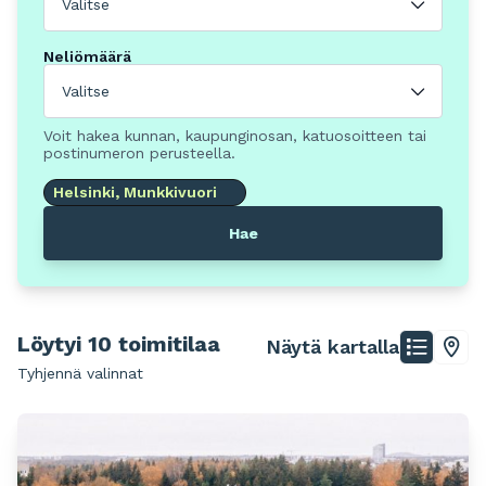
Valitse
Neliömäärä
Valitse
Voit hakea kunnan, kaupunginosan, katuosoitteen tai
postinumeron perusteella.
Helsinki, Munkkivuori
Hae
Löytyi 10 toimitilaa
Näytä kartalla
Tyhjennä valinnat