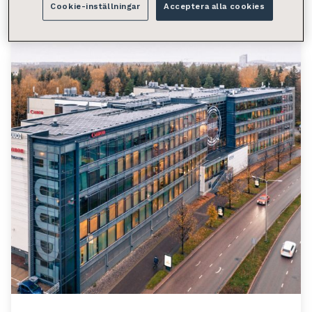
Cookie-inställningar
Acceptera alla cookies
Toimistotila 152.5 m²