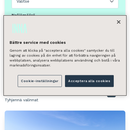
Valitse
Neliömäärä
Valitse
Voit hakea kunnan, kaupunginosan, katuosoitteen tai
postinumeron perusteella.
Bättre service med cookies
Genom att klicka på "acceptera alla cookies" samtycker du till
Lappeenranta, Myllymäki
lagring av cookies på din enhet för att förbättra navigeringen på
webbplatsen, analysera webbplatsens användning och bistå i våra
Hae
marknadsföringsinsatser.
Cookie-inställningar
Acceptera alla cookies
Löytyi 2 toimitilaa
Näytä kartalla
Tyhjennä valinnat