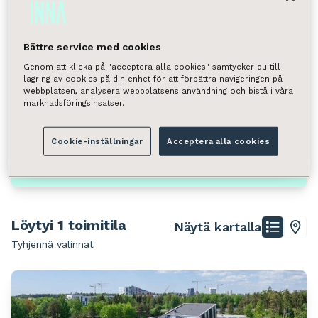
Valitse
Neliömäärä
Bättre service med cookies
Valitse
Genom att klicka på "acceptera alla cookies" samtycker du till
lagring av cookies på din enhet för att förbättra navigeringen på
Voit hakea kunnan, kaupunginosan, katuosoitteen tai
webbplatsen, analysera webbplatsens användning och bistå i våra
postinumeron perusteella.
marknadsföringsinsatser.
Espoo, Nöykkiö
Cookie-inställningar
Acceptera alla cookies
Hae
Löytyi 1 toimitila
Näytä kartalla
Tyhjennä valinnat