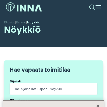
Etusivu
|
Espoo
|
Nöykkiö
Nöykkiö
Hae vapaata toimitilaa
Sijainti
Tilan tyyppi