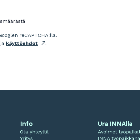
ismäärästä
Googlen reCAPTCHA:lla.
ja
käyttöehdot
.
Info
Ura INNAlla
Ota yhteyttä
Avoimet työpaika
Yritys
INNA työpaikkan