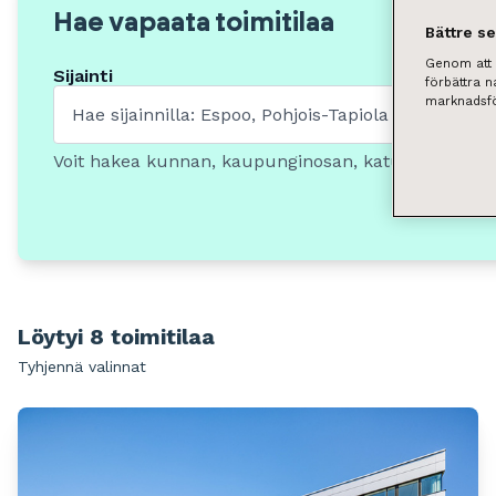
Hae vapaata toimitilaa
Bättre s
Genom att k
Sijainti
förbättra 
marknadsfö
Voit hakea kunnan, kaupunginosan, katuosoitteen t
Löytyi 8 toimitilaa
Tyhjennä valinnat