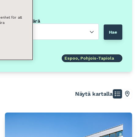
enhet för att
Neliömäärä
åra
Valitse
Hae
Espoo, Pohjois-Tapiola
Näytä kartalla