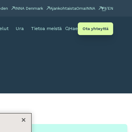
FI
eden
INNA Denmark
Ajankohtaista
OmaINNA
/
EN
elut
Ura
Tietoa meistä
Hae
Ota yhteyttä