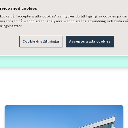
ervice med cookies
licka på "acceptera alla cookies" samtycker du till lagring av cookies på din 
Tilan tyyppi
navigeringen på webbplatsen, analysera webbplatsens användning och bistå i v
ringsinsatser.
Valitse
ai postinumeron perusteella.
Cookie-inställningar
Acceptera alla cookies