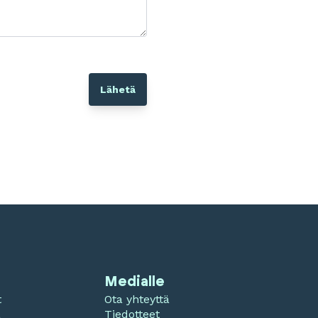
Medialle
t
Ota yhteyttä
a
Tiedotteet