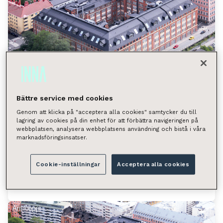
Bättre service med cookies
Genom att klicka på "acceptera alla cookies" samtycker du till
lagring av cookies på din enhet för att förbättra navigeringen på
Pursimiehenkatu 29-31, Helsinki
webbplatsen, analysera webbplatsens användning och bistå i våra
marknadsföringsinsatser.
(Punavuori)
Pursimiehenkatu 29-31, 00150 Helsinki
Cookie-inställningar
Acceptera alla cookies
Tilan tyyppi
Toimistotila 148.5 m²