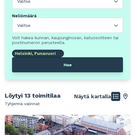
Valitse
Neliömäärä
Valitse
Voit hakea kunnan, kaupunginosan, katuosoitteen tai
postinumeron perusteella.
Helsinki, Punavuori
Hae
Löytyi 13 toimitilaa
Näytä kartalla
Tyhjennä valinnat