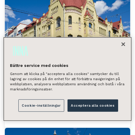
Bättre service med cookies
Genom att klicka på "acceptera alla cookies" samtycker du till
lagring av cookies på din enhet för att förbättra navigeringen på
Kuninkaankatu 21, Tampere
webbplatsen, analysera webbplatsens användning och bistå i våra
marknadsföringsinsatser.
(keskusta)
Kuninkaankatu 21, 33200 Tampere
Cookie-inställningar
Acceptera alla cookies
Tilan tyyppi
Toimistotila 264 m²