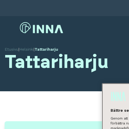
Etusivu
|
Helsinki
|
Tattariharju
Tattariharju
Bättre s
Genom att k
förbättra 
marknadsfö