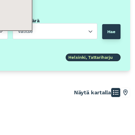
Neliömäärä
Valitse
Hae
Helsinki, Tattariharju
Näytä kartalla