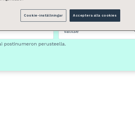
Cookie-inställningar
Acceptera alla cookies
Tilan tyyppi
Valitse
ai postinumeron perusteella.