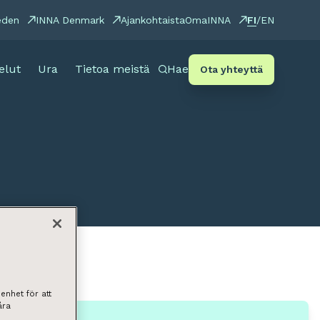
FI
eden
INNA Denmark
Ajankohtaista
OmaINNA
/
EN
elut
Ura
Tietoa meistä
Hae
Ota yhteyttä
enhet för att
åra