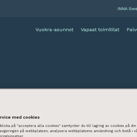
INNA Sw
Vuokra-asunnot
Vapaat toimitilat
Palv
ervice med cookies
licka på "acceptera alla cookies" samtycker du till lagring av cookies på din 
navigeringen på webbplatsen, analysera webbplatsens användning och bistå i v
ringsinsatser.