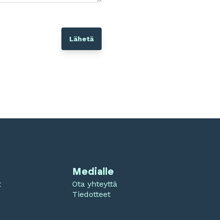
Medialle
t
Ota yhteyttä
a
Tiedotteet