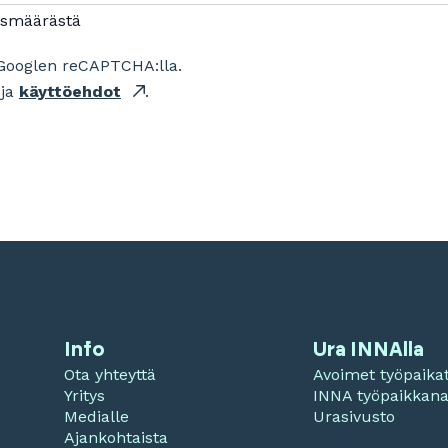
ismäärästä
Googlen reCAPTCHA:lla.
ja
käyttöehdot
.
Info
Ura INNAlla
Ota yhteyttä
Avoimet työpaika
Yritys
INNA työpaikkan
Medialle
Urasivusto
Ajankohtaista