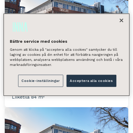
Bättre service med cookies
Genom att klicka på "acceptera alla cookies" samtycker du till
lagring av cookies på din enhet för att förbättra navigeringen på
webbplatsen, analysera webbplatsens användning och bistå i våra
Asematie 4-10, Vantaa
marknadsföringsinsatser.
(Tikkurila)
Asematie 4-10, 01300 Vantaa
Cookie-inställningar
Acceptera alla cookies
Tilan tyyppi
Liiketila 84 m²