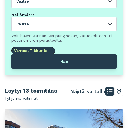
Valitse
Neliömäärä
Valitse
Voit hakea kunnan, kaupunginosan, katuosoitteen tai
postinumeron perusteella.
Vantaa, Tikkurila
Hae
Löytyi 13 toimitilaa
Näytä kartalla
Tyhjennä valinnat