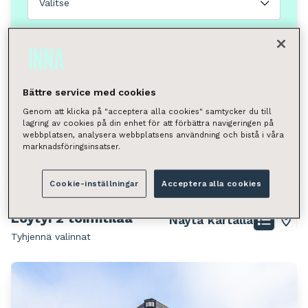
Valitse
Neliömäärä
Valitse
Voit hakea kunnan, kaupunginosan, katuosoitteen tai
Bättre service med cookies
postinumeron perusteella.
Genom att klicka på "acceptera alla cookies" samtycker du till
Turku, Keskusta
lagring av cookies på din enhet för att förbättra navigeringen på
webbplatsen, analysera webbplatsens användning och bistå i våra
marknadsföringsinsatser.
Hae
Cookie-inställningar
Acceptera alla cookies
Löytyi 2 toimitilaa
Näytä kartalla
Tyhjennä valinnat