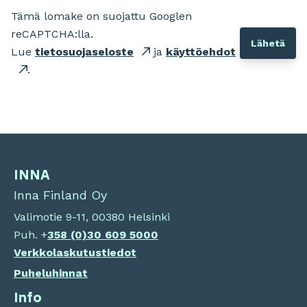
Tämä lomake on suojattu Googlen
reCAPTCHA:lla.
Lue
tietosuojaseloste
ja
käyttöehdot
.
INNA
Inna Finland Oy
Valimotie 9-11, 00380 Helsinki
Puh. +
358 (0)
30 609 5000
Verkkolaskutustiedot
Puheluhinnat
Info