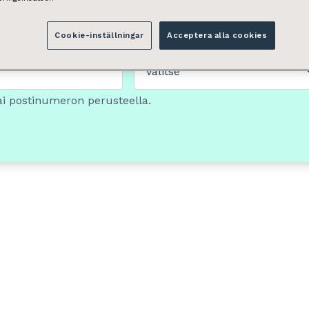
Cookie-inställningar
Acceptera alla cookies
Tilan tyyppi
Valitse
ai postinumeron perusteella.