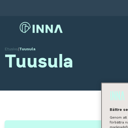
Etusivu
|
Tuusula
Tuusula
Bättre s
Genom att k
förbättra 
marknadsfö