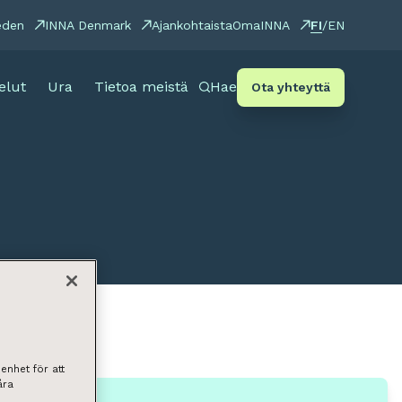
FI
eden
INNA Denmark
Ajankohtaista
OmaINNA
/
EN
elut
Ura
Tietoa meistä
Hae
Ota yhteyttä
enhet för att
åra