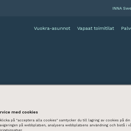
INNA Sw
Vuokra-asunnot
Vapaat toimitilat
Palv
ervice med cookies
licka på "acceptera alla cookies" samtycker du till lagring av cookies på din 
navigeringen på webbplatsen, analysera webbplatsens användning och bistå i v
ringsinsatser.