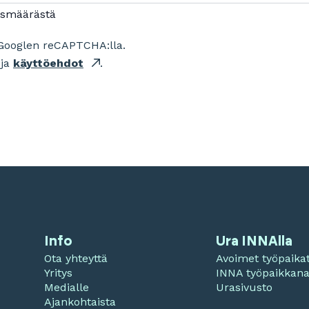
ismäärästä
Googlen reCAPTCHA:lla.
ja
käyttöehdot
.
Info
Ura INNAlla
Ota yhteyttä
Avoimet työpaika
Yritys
INNA työpaikkan
Medialle
Urasivusto
Ajankohtaista