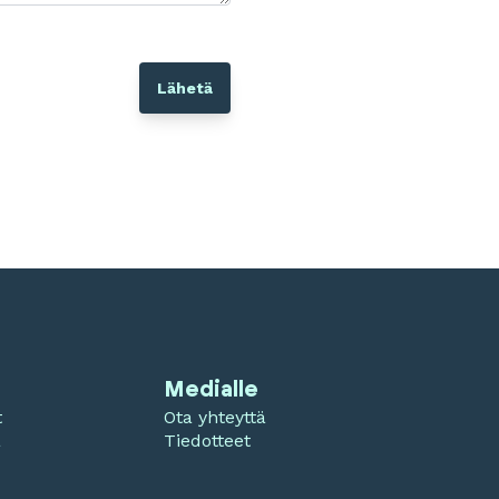
Medialle
t
Ota yhteyttä
a
Tiedotteet