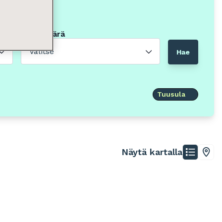
Neliömäärä
Valitse
Hae
Tuusula
Näytä kartalla