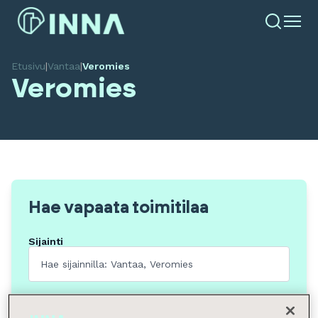
Etusivu
|
Vantaa
|
Veromies
Veromies
Hae vapaata toimitilaa
Sijainti
Tilan tyyppi