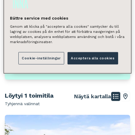
Valitse
Neliömäärä
Bättre service med cookies
Valitse
Genom att klicka på "acceptera alla cookies" samtycker du till
lagring av cookies på din enhet för att förbättra navigeringen på
webbplatsen, analysera webbplatsens användning och bistå i våra
Voit hakea kunnan, kaupunginosan, katuosoitteen tai
marknadsföringsinsatser.
postinumeron perusteella.
Vantaa, Veromies
Cookie-inställningar
Acceptera alla cookies
Hae
Löytyi 1 toimitila
Näytä kartalla
Tyhjennä valinnat