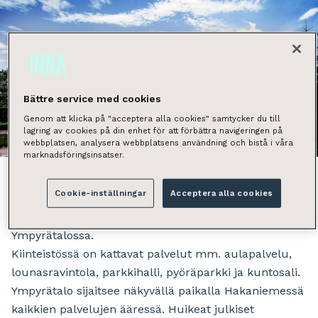
Bättre service med cookies
Genom att klicka på "acceptera alla cookies" samtycker du till
lagring av cookies på din enhet för att förbättra navigeringen på
Näytä kaikki kuvat
webbplatsen, analysera webbplatsens användning och bistå i våra
marknadsföringsinsatser.
Cookie-inställningar
Acceptera alla cookies
Vuokrattavana 9. kerroksen valoisa 847,3 m² toimitila
Ympyrätalossa.
Kiinteistössä on kattavat palvelut mm. aulapalvelu,
lounasravintola, parkkihalli, pyöräparkki ja kuntosali.
Ympyrätalo sijaitsee näkyvällä paikalla Hakaniemessä
kaikkien palvelujen ääressä. Huikeat julkiset