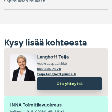
Sopimuksen mukaan
Kysy lisää kohteesta
Langhoff Teija
Vuokrauspäällikkö
050 305 7670
teija.langhoff@inna.fi
Ota yhteyttä
INNA Toimitilavuokraus
Valimotie 9-11, 00380 HELSINKI