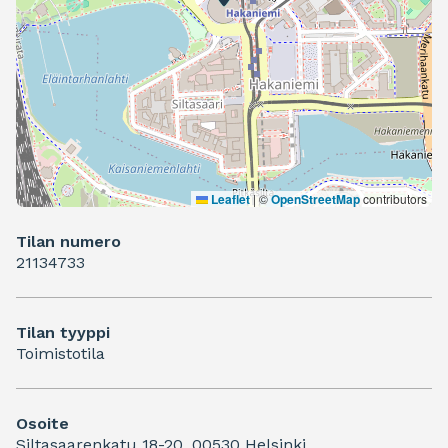
Leaflet
|
©
OpenStreetMap
contributors
Tilan numero
21134733
Tilan tyyppi
Toimistotila
Osoite
Siltasaarenkatu 18-20, 00530 Helsinki