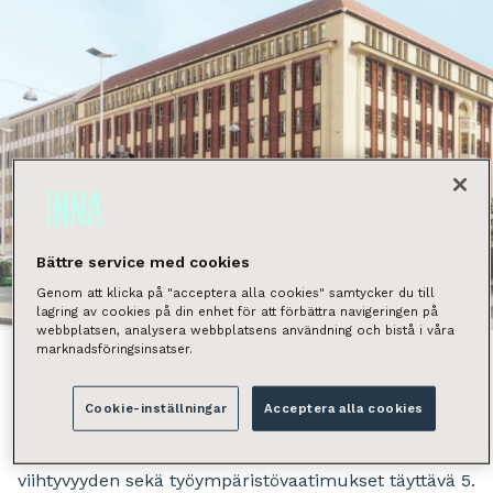
Bättre service med cookies
Genom att klicka på "acceptera alla cookies" samtycker du till
Näytä kaikki kuvat
lagring av cookies på din enhet för att förbättra navigeringen på
webbplatsen, analysera webbplatsens användning och bistå i våra
marknadsföringsinsatser.
Cookie-inställningar
Acceptera alla cookies
Tarjolla idyllisestä Hakaniemestä vuokrattavaksi
huippumodernia, kestävän kehityksen, työntekijöiden
viihtyvyyden sekä työympäristövaatimukset täyttävä 5.