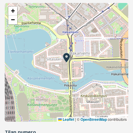
+
−
Leaflet
|
©
OpenStreetMap
contributors
Tilan numero