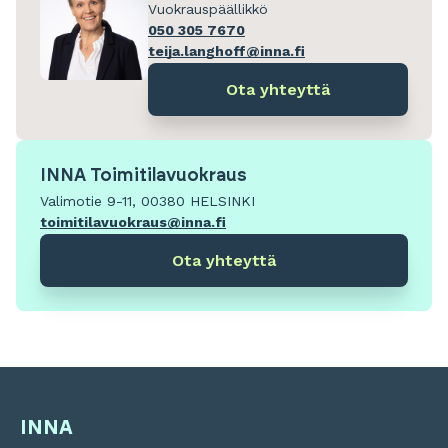
Vuokrauspäällikkö
050 305 7670
teija.langhoff@inna.fi
Ota yhteyttä
INNA Toimitilavuokraus
Valimotie 9-11, 00380 HELSINKI
toimitilavuokraus@inna.fi
Ota yhteyttä
INNA