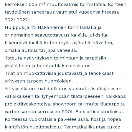
kerroksen 505 m² muuttovalmis toimistotila. Kohteen
täydellinen saneeraus valmistui vuodenvaihteessa
2021-2022.
Huippusijainti Hakaniemen torin laidalla ja
erinomainen saavutettavuus kaikilla julkisilla
liikennevälineillä kuten myös pyörällä, kävellen,
omalla autolla tai jopa veneellä.
Toteuta nyt yrityksen toimintaan ja tarpeisiin
yksilöllinen ja toimiva tilakokonaisuus.
Tilat on muokattavissa joustavasti ja tehokkaasti
yrityksen tarpeet huomioiden.
Yrityksellä on mahdollisuus vuokrata lisätiloja esim.
väliaikaiseen tai lyhyempään tilatarpeeseen, vaikkapa
projektityöskentelyä, showroom tai muita tilatarpeita
varten saman kerroksen POOL Flex office studioista.
Kohteessa vuokralaisia palvelee aula, host ja nopea
kiinteistön huoltopalvelu. Työmatkaliikuntaa tukee