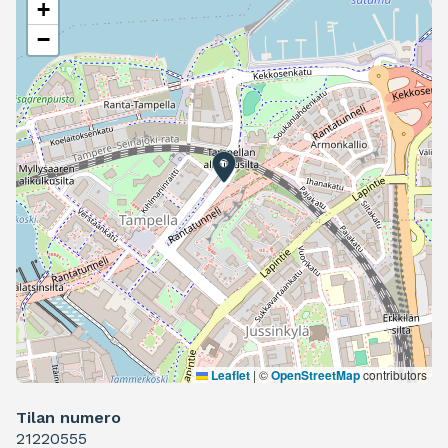
+
−
Leaflet
|
©
OpenStreetMap
contributors
Tilan numero
21220555