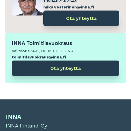
+358407567649
mika.vesterinen@inna.fi
Ota yhteyttä
INNA Toimitilavuokraus
Valimotie 9-11, 00380 HELSINKI
toimitilavuokraus@inna.fi
Ota yhteyttä
INNA
INNA Finland Oy