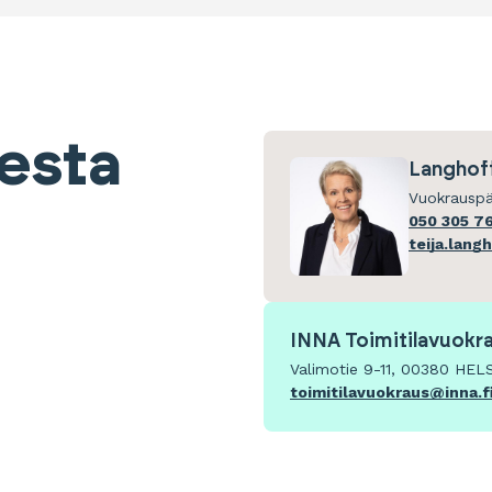
eesta
Langhoff
Vuokrauspä
050 305 7
teija.lang
INNA Toimitilavuokr
Valimotie 9-11, 00380 HEL
toimitilavuokraus@inna.f