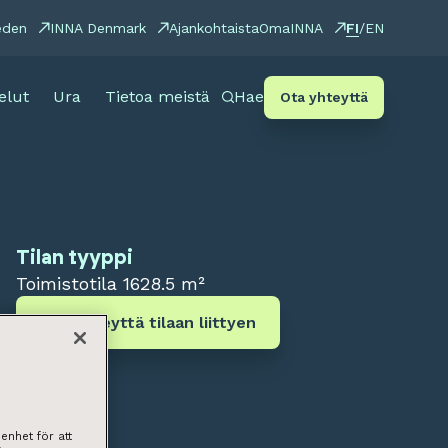
FI
eden
INNA Denmark
Ajankohtaista
OmaINNA
/
EN
elut
Ura
Tietoa meistä
Hae
Ota yhteyttä
Tilan tyyppi
Toimistotila
1628.5 m²
Ota yhteyttä tilaan liittyen
enhet för att