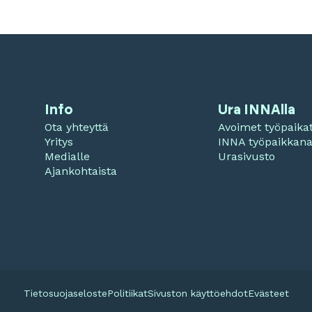
Info
Ura INNAlla
Ota yhteyttä
Avoimet työpaika
Yritys
INNA työpaikkan
Medialle
Urasivusto
Ajankohtaista
Tietosuojaseloste
Politiikat
Sivuston käyttöehdot
Evästeet