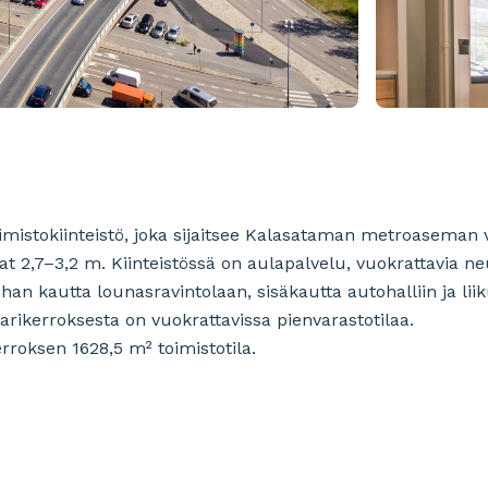
mistokiinteistö, joka sijaitsee Kalasataman metroaseman 
 2,7–3,2 m. Kiinteistössä on aulapalvelu, vuokrattavia neu
han kautta lounasravintolaan, sisäkautta autohalliin ja liik
arikerroksesta on vuokrattavissa pienvarastotilaa.
rroksen 1628,5 m² toimistotila.