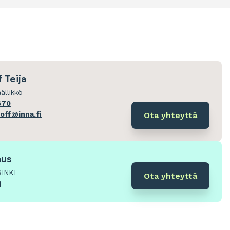
 Teija
ällikkö
670
hoff@inna.fi
Ota yhteyttä
aus
SINKI
Ota yhteyttä
i