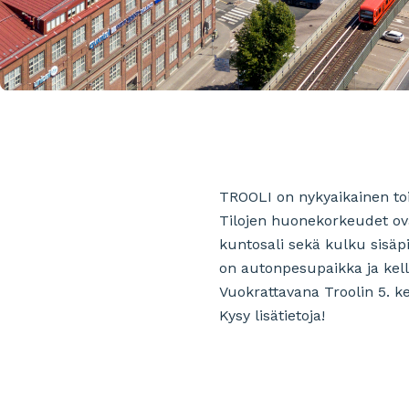
TROOLI on nykyaikainen toi
Tilojen huonekorkeudet ovat
kuntosali sekä kulku sisäpi
on autonpesupaikka ja kell
Vuokrattavana Troolin 5. ke
Kysy lisätietoja!