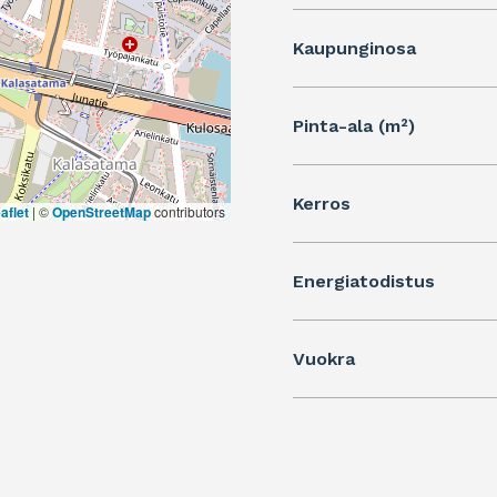
Kaupunginosa
Pinta-ala (m²)
Kerros
aflet
|
©
OpenStreetMap
contributors
Energiatodistus
Vuokra