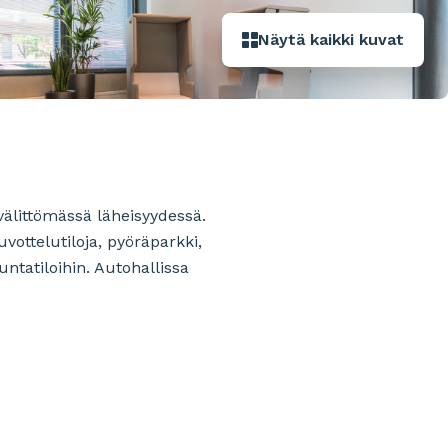
Näytä kaikki kuvat
välittömässä läheisyydessä.
vottelutiloja, pyöräparkki,
untatiloihin. Autohallissa