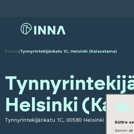
Etusivu
|
Tynnyrintekijänkatu 1C, Helsinki (Kalasatama)
Tynnyrintekij
Helsinki (Kal
Tynnyrintekijänkatu 1C, 00580 Helsinki
Bättre s
Genom att k