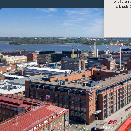
förbättra 
marknadsfö