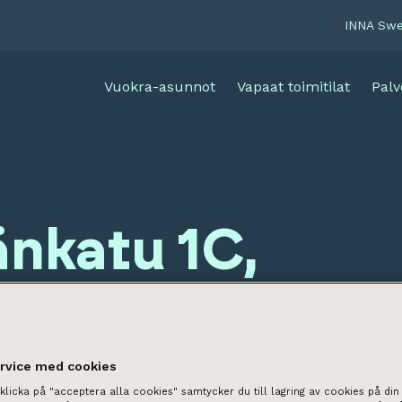
INNA Sw
Vuokra-asunnot
Vapaat toimitilat
Palv
änkatu 1C,
asatama)
ervice med cookies
licka på "acceptera alla cookies" samtycker du till lagring av cookies på din 