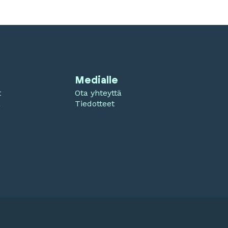
Medialle
t
Ota yhteyttä
a
Tiedotteet