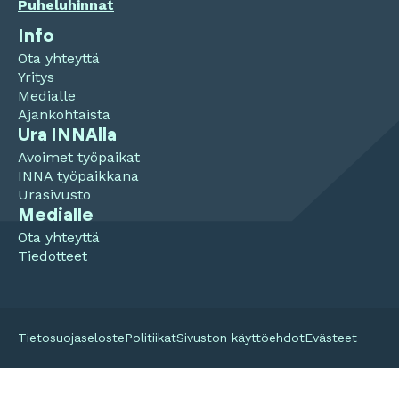
Puheluhinnat
Info
Ota yhteyttä
Yritys
Medialle
Ajankohtaista
Ura INNAlla
Avoimet työpaikat
INNA työpaikkana
Urasivusto
Medialle
Ota yhteyttä
Tiedotteet
Tietosuojaseloste
Politiikat
Sivuston käyttöehdot
Evästeet