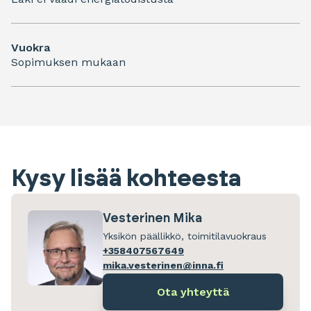
Vuokra
Sopimuksen mukaan
Kysy lisää kohteesta
Vesterinen Mika
Yksikön päällikkö, toimitilavuokraus
+358407567649
mika.vesterinen@inna.fi
Ota yhteyttä