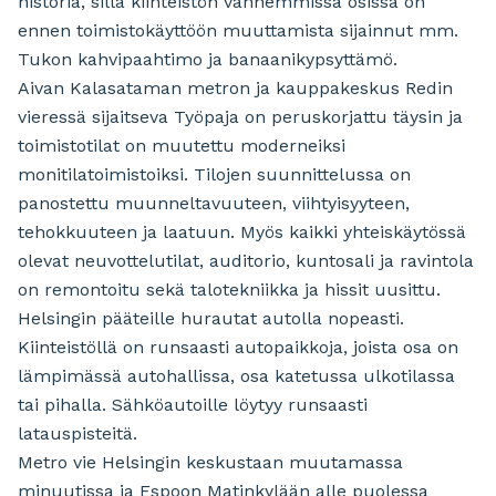
historia, sillä kiinteistön vanhemmissa osissa on
ennen toimistokäyttöön muuttamista sijainnut mm.
Tukon kahvipaahtimo ja banaanikypsyttämö.
Aivan Kalasataman metron ja kauppakeskus Redin
vieressä sijaitseva Työpaja on peruskorjattu täysin ja
toimistotilat on muutettu moderneiksi
monitilatoimistoiksi. Tilojen suunnittelussa on
panostettu muunneltavuuteen, viihtyisyyteen,
tehokkuuteen ja laatuun. Myös kaikki yhteiskäytössä
olevat neuvottelutilat, auditorio, kuntosali ja ravintola
on remontoitu sekä talotekniikka ja hissit uusittu.
Helsingin pääteille hurautat autolla nopeasti.
Kiinteistöllä on runsaasti autopaikkoja, joista osa on
lämpimässä autohallissa, osa katetussa ulkotilassa
tai pihalla. Sähköautoille löytyy runsaasti
latauspisteitä.
Metro vie Helsingin keskustaan muutamassa
minuutissa ja Espoon Matinkylään alle puolessa