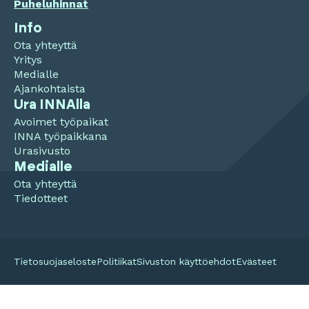
Puheluhinnat
Info
Ota yhteyttä
Yritys
Medialle
Ajankohtaista
Ura INNAlla
Avoimet työpaikat
INNA työpaikkana
Urasivusto
Medialle
Ota yhteyttä
Tiedotteet
Tietosuojaseloste
Politiikat
Sivuston käyttöehdot
Evästeet