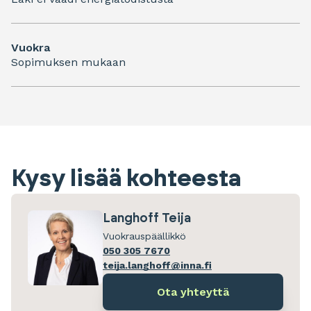
Vuokra
Sopimuksen mukaan
Kysy lisää kohteesta
Langhoff Teija
Vuokrauspäällikkö
050 305 7670
teija.langhoff@inna.fi
Ota yhteyttä