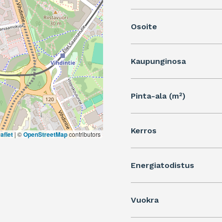
Osoite
Kaupunginosa
Pinta-ala (m²)
Kerros
aflet
|
©
OpenStreetMap
contributors
Energiatodistus
Vuokra