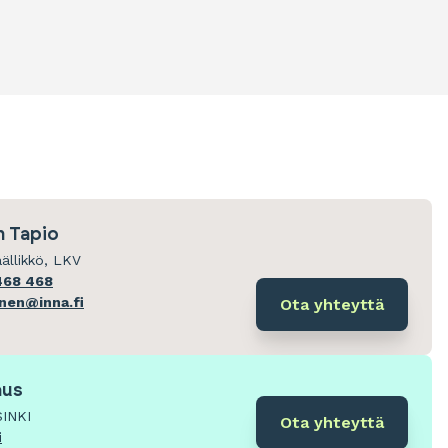
 Tapio
ällikkö, LKV
468 468
onen@inna.fi
Ota yhteyttä
aus
SINKI
Ota yhteyttä
i