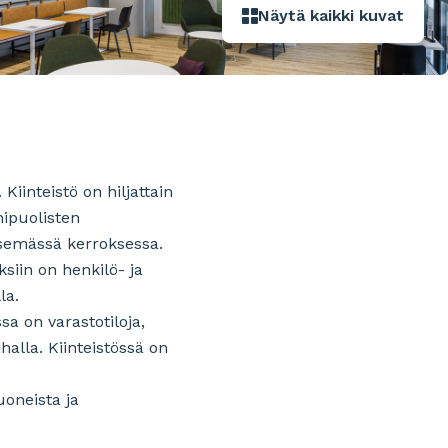
Näytä kaikki kuvat
Kiinteistö on hiljattain
nipuolisten
tsemässä kerroksessa.
ksiin on henkilö- ja
la.
sa on varastotiloja,
halla. Kiinteistössä on
uoneista ja