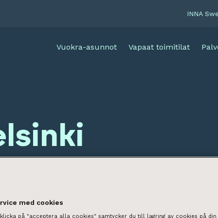
INNA Sw
Vuokra-asunnot
Vapaat toimitilat
Palv
elsinki
ervice med cookies
licka på "acceptera alla cookies" samtycker du till lagring av cookies på din 