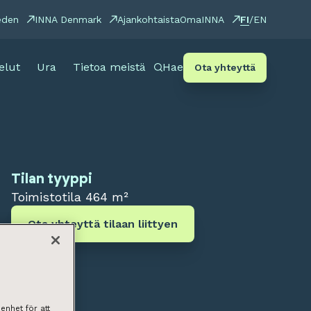
FI
eden
INNA Denmark
Ajankohtaista
OmaINNA
/
EN
elut
Ura
Tietoa meistä
Hae
Ota yhteyttä
Tilan tyyppi
Toimistotila
464 m²
Ota yhteyttä tilaan liittyen
enhet för att