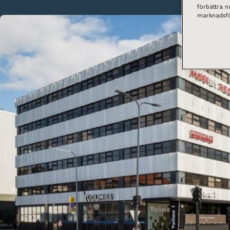
förbättra 
marknadsfö