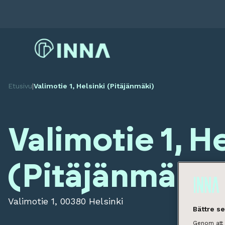
Etusivu
|
Valimotie 1, Helsinki (Pitäjänmäki)
Valimotie 1, H
(Pitäjänmäki)
Valimotie 1, 00380 Helsinki
Bättre s
Genom att k