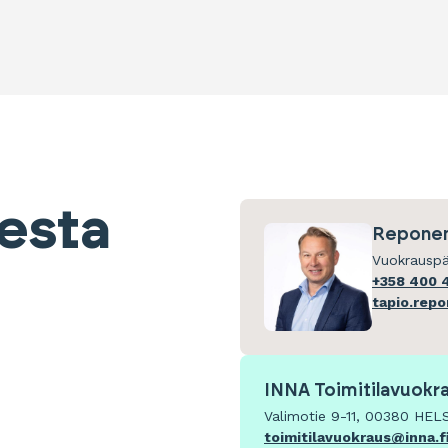
eesta
Reponen
Vuokrauspä
+358 400 
tapio.rep
INNA Toimitilavuokr
Valimotie 9-11, 00380 HEL
toimitilavuokraus@inna.f