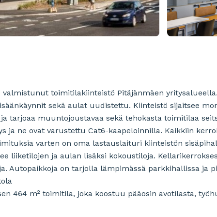
valmistunut toimitilakiinteistö Pitäjänmäen yritysalueella. 
sisäänkäynnit sekä aulat uudistettu. Kiinteistö sijaitsee mo
a ja tarjoaa muuntojoustavaa sekä tehokasta toimitilaa sei
ys ja ne ovat varustettu Cat6-kaapeloinnilla. Kaikkiin kerro
imituksia varten on oma lastauslaituri kiinteistön sisäpihal
e liiketilojen ja aulan lisäksi kokoustiloja. Kellarikerrokses
ja. Autopaikkoja on tarjolla lämpimässä parkkihallissa ja pi
tola
ksen 464 m² toimitila, joka koostuu pääosin avotilasta, työh