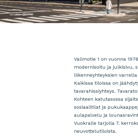
Valimotie 1 on vuonna 1976 
modernisoitu ja julkisivu, 
liikenneyhteyksien varrell
Kaikissa tiloissa on jäähdyt
tavarahissiyhteys. Tavarato
Kohteen katutasossa sijaitse
sosiaalitilat ja pukukaappe
aulapalvelu ja lounasravin
Vuokralle tarjolla 7. kerro
neuvottelutiloista.