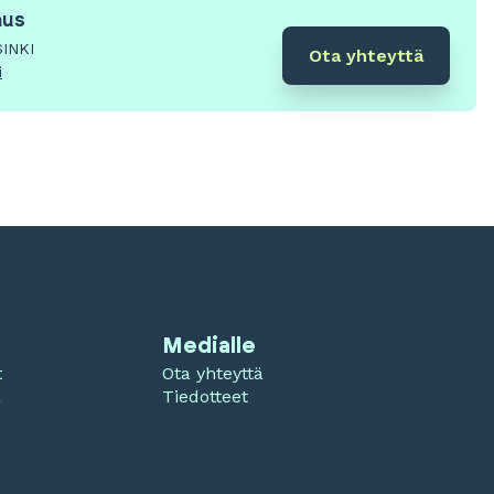
aus
SINKI
Ota yhteyttä
i
Medialle
t
Ota yhteyttä
a
Tiedotteet