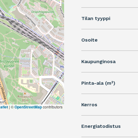
Tilan tyyppi
Osoite
Kaupunginosa
Pinta-ala (m²)
Kerros
aflet
|
©
OpenStreetMap
contributors
Energiatodistus