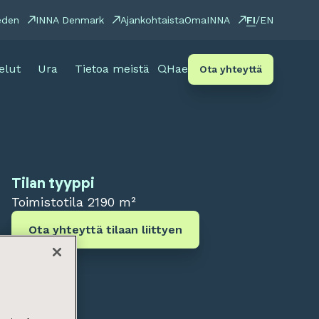
FI
eden
INNA Denmark
Ajankohtaista
OmaINNA
/
EN
elut
Ura
Tietoa meistä
Hae
Ota yhteyttä
Tilan tyyppi
Toimistotila
2190 m²
Ota yhteyttä tilaan liittyen