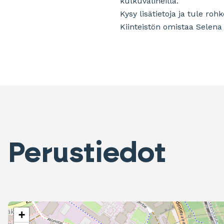
kulkuvälineillä.
Kysy lisätietoja ja tule r
Kiinteistön omistaa Selena K
Perustiedot
+