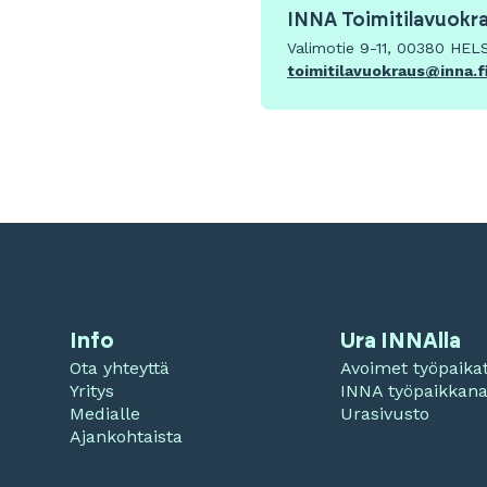
INNA Toimitilavuokr
Valimotie 9-11, 00380 HEL
toimitilavuokraus@inna.f
Info
Ura INNAlla
Ota yhteyttä
Avoimet työpaika
Yritys
INNA työpaikkan
Medialle
Urasivusto
Ajankohtaista