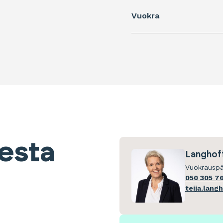
Vuokra
eesta
Langhoff
Vuokrauspä
050 305 7
teija.lang