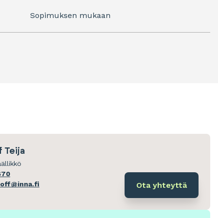
Sopimuksen mukaan
 Teija
ällikkö
670
hoff@inna.fi
Ota yhteyttä