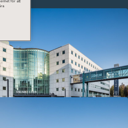
enhet för att
åra