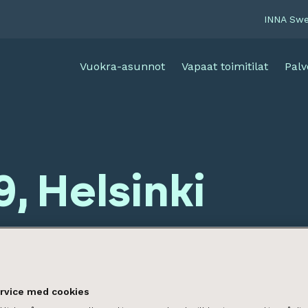
INNA Sw
Vuokra-asunnot
Vapaat toimitilat
Palv
9, Helsinki
ervice med cookies