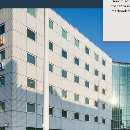
Genom att k
förbättra 
marknadsfö