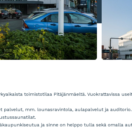
yaikaista toimistotilaa Pitäjänmäeltä. Vuokrattavissa useit
t palvelut, mm. lounasravintola, aulapalvelut ja auditorio
ustussaunatilat.
äkaupunkiseutua ja sinne on helppo tulla sekä omalla autol