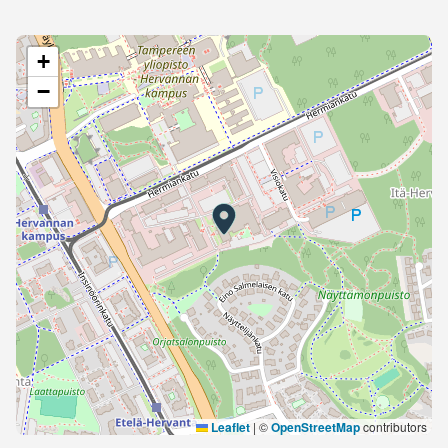
+
−
Leaflet
|
©
OpenStreetMap
contributors