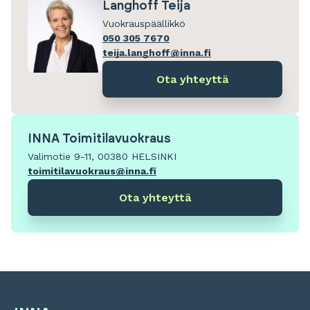
Langhoff Teija
Vuokrauspäällikkö
050 305 7670
teija.langhoff@inna.fi
Ota yhteyttä
INNA Toimitilavuokraus
Valimotie 9-11, 00380 HELSINKI
toimitilavuokraus@inna.fi
Ota yhteyttä