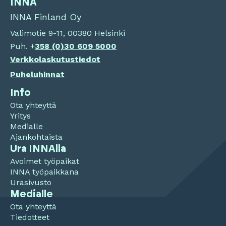
INNA
INNA Finland Oy
Valimotie 9-11, 00380 Helsinki
Puh. +
358 (0)
30 609 5000
Verkkolaskutustiedot
Puheluhinnat
Info
Ota yhteyttä
Yritys
Medialle
Ajankohtaista
Ura INNAlla
Avoimet työpaikat
INNA työpaikkana
Urasivusto
Medialle
Ota yhteyttä
Tiedotteet