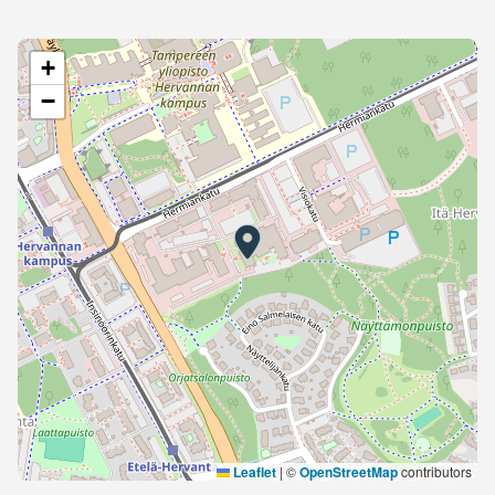
+
−
Leaflet
|
©
OpenStreetMap
contributors