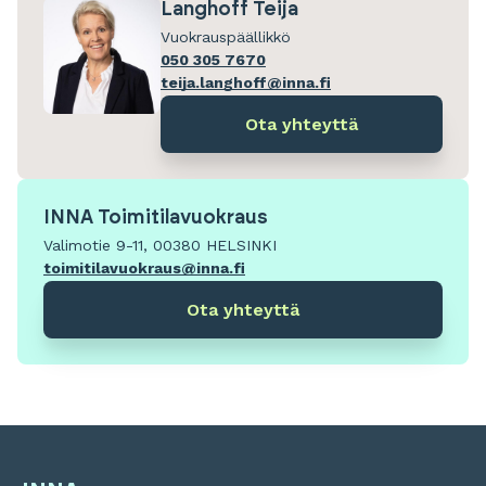
Langhoff Teija
Vuokrauspäällikkö
050 305 7670
teija.langhoff@inna.fi
Ota yhteyttä
INNA Toimitilavuokraus
Valimotie 9-11, 00380 HELSINKI
toimitilavuokraus@inna.fi
Ota yhteyttä