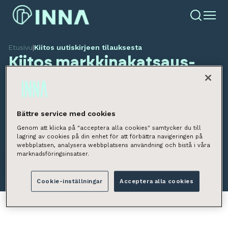
Etusivu
|
Kiitos uutiskirjeen tilauksesta
Kiitos markkinakatsaus-
uutiskirjeen tilauksesta!
Toimitamme seuraavan markkinakatsauksen
Bättre service med cookies
sähköpostiisi.
Genom att klicka på "acceptera alla cookies" samtycker du till
lagring av cookies på din enhet för att förbättra navigeringen på
webbplatsen, analysera webbplatsens användning och bistå i våra
Etusivulle
marknadsföringsinsatser.
Cookie-inställningar
Acceptera alla cookies