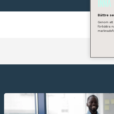
Bättre s
Genom att k
förbättra 
marknadsfö