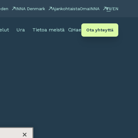
FI
eden
INNA Denmark
Ajankohtaista
OmaINNA
/
EN
elut
Ura
Tietoa meistä
Hae
Ota yhteyttä