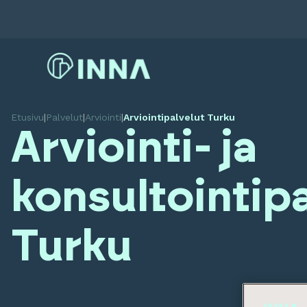
Etusivu
|
Palvelut
|
Arviointi
|
Arviointipalvelut Turku
Arviointi- ja
konsultointip
Turku