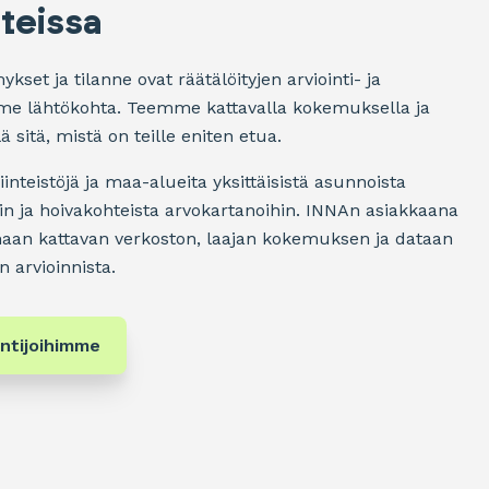
nteissa
kset ja tilanne ovat räätälöityjen arviointi- ja
me lähtökohta. Teemme kattavalla kokemuksella ja
ä sitä, mistä on teille eniten etua.
inteistöjä ja maa-alueita yksittäisistä asunnoista
n ja hoivakohteista arvokartanoihin. INNAn asiakkaana
aan kattavan verkoston, laajan kokemuksen ja dataan
 arvioinnista.
ntijoihimme