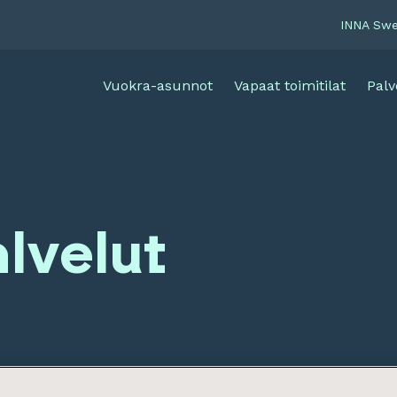
INNA Sw
Vuokra-asunnot
Vapaat toimitilat
Palv
alvelut