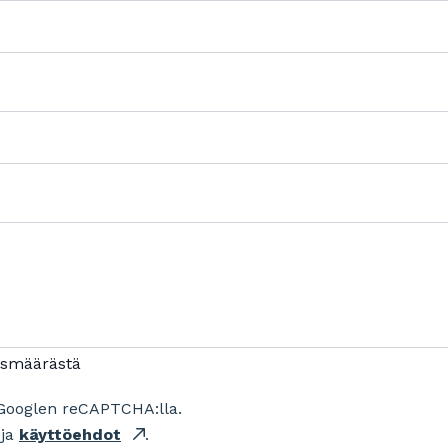
ismäärästä
Googlen reCAPTCHA:lla.
ja
käyttöehdot
.