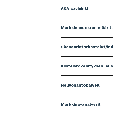
AKA-arviointi
Markkinavuokran määrit
Skenaariotarkastelut/in
Kiinteistökehityksen lau
Neuvonantopalvelu
Markkina-analyysit