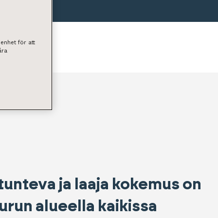
enhet för att
åra
unteva ja laaja kokemus on
run alueella kaikissa