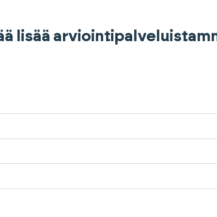
ää lisää arviointipalveluista