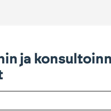
nin ja konsultoin
t