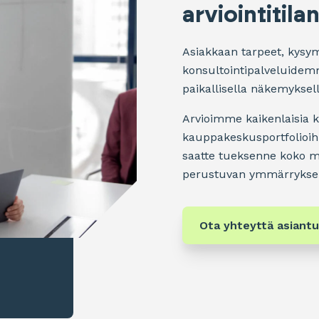
arviointitila
Asiakkaan tarpeet, kysymy
konsultointipalveluidem
paikallisella näkemyksell
Arvioimme kaikenlaisia ki
kauppakeskusportfolioihi
saatte tueksenne koko m
perustuvan ymmärryksen
Ota yhteyttä asiantu