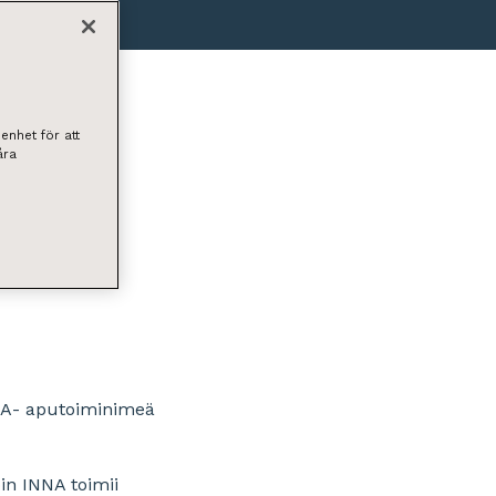
enhet för att
åra
INNA- aputoiminimeä
öin INNA toimii