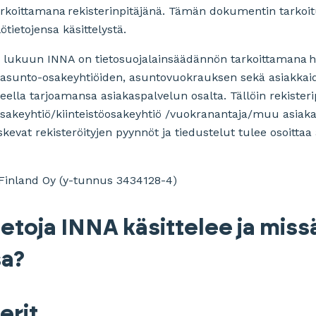
arkoittamana rekisterinpitäjänä. Tämän dokumentin tarkoi
ötietojensa käsittelystä.
lukuun INNA on tietosuojalainsäädännön tarkoittamana henk
 asunto-osakeyhtiöiden, asuntovuokrauksen sekä asiakkaid
lla tarjoamansa asiakaspalvelun osalta. Tällöin rekisteri
sakeyhtiö/kiinteistöosakeyhtiö /vuokranantaja/muu asiakas)
kevat rekisteröityjen pyynnöt ja tiedustelut tulee osoittaa
Finland Oy (y-tunnus 3434128-4)
ietoja INNA käsittelee ja miss
sa?
erit