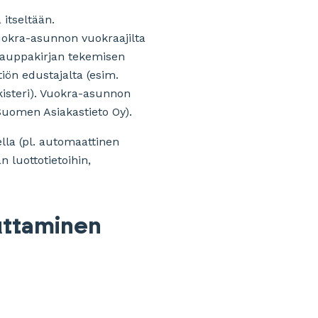
 itseltään.
uokra-asunnon vuokraajilta
 kauppakirjan tekemisen
iön edustajalta (esim.
ekisteri). Vuokra-asunnon
. Suomen Asiakastieto Oy).
ella (pl. automaattinen
 luottotietoihin,
vuttaminen