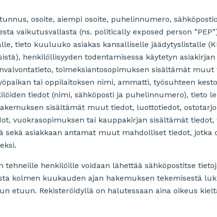
unnus, osoite, aiempi osoite, puhelinnumero, sähköpostiosoi
isesta vaikutusvallasta (ns. politically exposed person ”PEP
alle, tieto kuuluuko asiakas kansalliselle jäädytyslistalle (
istä), henkilöllisyyden todentamisessa käytetyn asiakirjan 
unvalvontatieto, toimeksiantosopimuksen sisältämät muut ti
työpaikan tai oppilaitoksen nimi, ammatti, työsuhteen kest
öiden tiedot (nimi, sähköposti ja puhelinnumero), tieto l
akemuksen sisältämät muut tiedot, luottotiedot, ostotarj
edot, vuokrasopimuksen tai kauppakirjan sisältämät tiedot
tä sekä asiakkaan antamat muut mahdolliset tiedot, jotka 
seksi.
hneille henkilöille voidaan lähettää sähköpostitse tieto
ista kolmen kuukauden ajan hakemuksen tekemisestä lukien
n etuun. Rekisteröidyllä on halutessaan aina oikeus kieltä