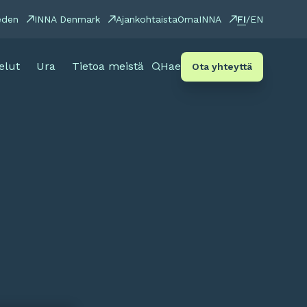
FI
eden
INNA Denmark
Ajankohtaista
OmaINNA
/
EN
elut
Ura
Tietoa meistä
Hae
Ota yhteyttä