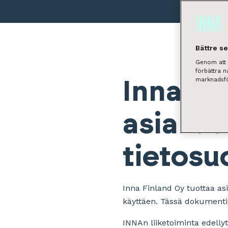
Bättre s
Genom att k
förbättra 
marknadsfö
Inna Fi
asiakas
tietosu
Inna Finland Oy tuottaa as
käyttäen. Tässä dokumentis
INNAn liiketoiminta edellytt