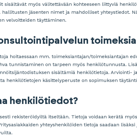
it sisältävät myös välitettävään kohteeseen liittyviä henkil
a hallitusten jäsenten nimet ja mahdolliset yhteystiedot. Nä
en velvoitteiden täyttäminen.
 konsultointipalvelun toimeksi
toja hoitaessaan mm. toimeksiantajan/toimeksiantajan edu
 vahva tunnistaminen on tarpeen myös henkilötunnusta. Lisä
öitsijäntodistuksen sisältämiä henkilötietoja. Arviointi- j
lta henkilötietojen käsittelyperuste on sopimuksen täytän
aa henkilötiedot?
sti rekisteröidyiltä itseltään. Tietoja voidaan kerätä myö
ritysasiakkaiden yhteyshenkilöiden tietoja saadaan lisäksi j
vuilta.