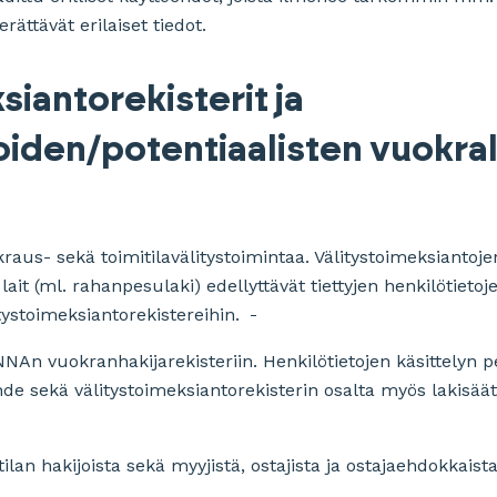
rättävät erilaiset tiedot.
siantorekisterit ja
oiden/potentiaalisten vuokra
raus- sekä toimitilavälitystoimintaa. Välitystoimeksiantoj
lait (ml. rahanpesulaki) edellyttävät tiettyjen henkilötietoj
itystoimeksiantorekistereihin.
NAn vuokranhakijarekisteriin. Henkilötietojen käsittelyn 
 sekä välitystoimeksiantorekisterin osalta myös lakisääte
ilan hakijoista sekä myyjistä, ostajista ja ostajaehdokkais