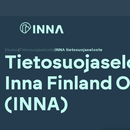
Etusivu
|
Tietosuojaseloste
|
INNA tietosuojaseloste
Tietosuojasel
Inna Finland 
(INNA)