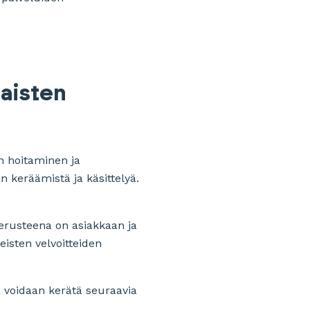
laisten
en hoitaminen ja
en keräämistä ja käsittelyä.
perusteena on asiakkaan ja
isten velvoitteiden
ta voidaan kerätä seuraavia