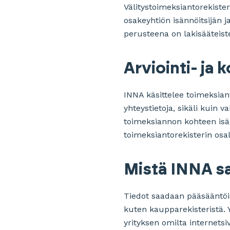
Välitystoimeksiantorekister
osakeyhtiön isännöitsijän j
perusteena on lakisääteist
Arviointi- ja
INNA käsittelee toimeksian
yhteystietoja, sikäli kuin
toimeksiannon kohteen isänn
toimeksiantorekisterin osa
Mistä INNA s
Tiedot saadaan pääsääntöise
kuten kaupparekisteristä. Y
yrityksen omilta internetsi