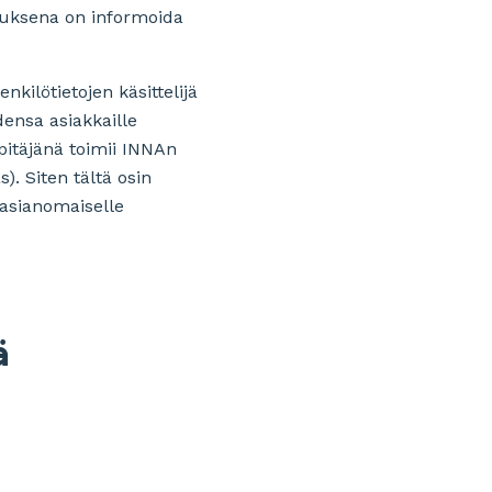
tuksena on informoida
ilötietojen käsittelijä
ensa asiakkaille
pitäjänä toimii INNAn
. Siten tältä osin
 asianomaiselle
ä