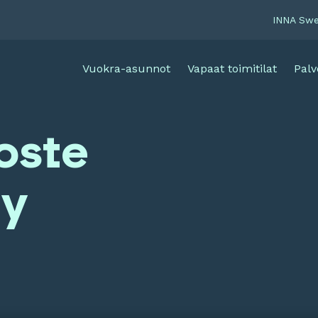
INNA Sw
Vuokra-asunnot
Vapaat toimitilat
Palv
oste
Oy