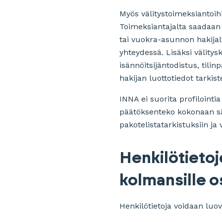
Myös välitystoimeksiantoihi
Toimeksiantajalta saadaan
tai vuokra-asunnon hakijal
yhteydessä. Lisäksi välity
isännöitsijäntodistus, tili
hakijan luottotiedot tarki
INNA ei suorita profilointi
päätöksenteko kokonaan säh
pakotelistatarkistuksiin ja
Henkilötietoje
kolmansille o
Henkilötietoja voidaan luo