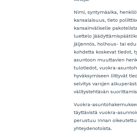
Nimi, syntymäaika, henkilöt
kansalaisuus, tieto poliitt
kansainväliselle pakotelist
luettelo jäädyttämispäätöks
jäljennös, holhous- tai ed
kohdetta koskevat tiedot, 
asuntoon muuttavien henkil
tulotiedot, vuokra-asuntoh
hyväksymiseen liittyvät ti
selvitys varojen alkuperäs
välitystehtävän suorittami
Vuokra-asuntohakemuksen te
täyttävistä vuokra-asunno
perustuu Innan oikeutettuu
yhteydenotoista.