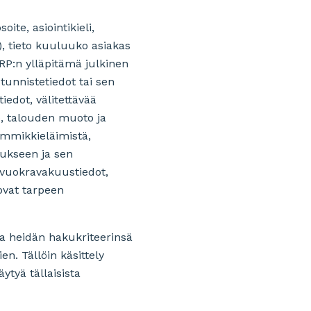
te, asiointikieli,
”), tieto kuuluuko asiakas
KRP:n ylläpitämä julkinen
tunnistetiedot tai sen
edot, välitettävää
o, talouden muoto ja
emmikkieläimistä,
oukseen ja sen
, vuokravakuustiedot,
ovat tarpeen
ja heidän hakukriteerinsä
. Tällöin käsittely
ytyä tällaisista