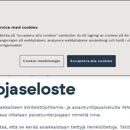
ervice med cookies
licka på "acceptera alla cookies" samtycker du till lagring av cookies på din 
navigeringen på webbplatsen, analysera webbplatsens användning och bistå i v
ringsinsatser.
nland Oy (INNA)
Cookie-inställningar
Acceptera alla cookies
rekisterin
ojaseloste
iakkailleen kiinteistöjohtamis- ja asiantuntijapalveluita 
sa viitataan palveluntarjoajaan nimellä Inna.
ää, että se kerää asiakkaistaan tiettyjä henkilötietoja. Täll