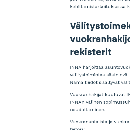
kehittämistarkoituksessa ke
Välitystoimek
vuokranhakij
rekisterit
INNA harjoittaa asuntovuok
välitystoimintaa säätelevät 
Nämä tiedot sisältyvät väl
Vuokranhakijat kuuluvat IN
INNAn välinen sopimussuhde
noudattaminen.
Vuokranantajista ja vuokrat
tietoja: