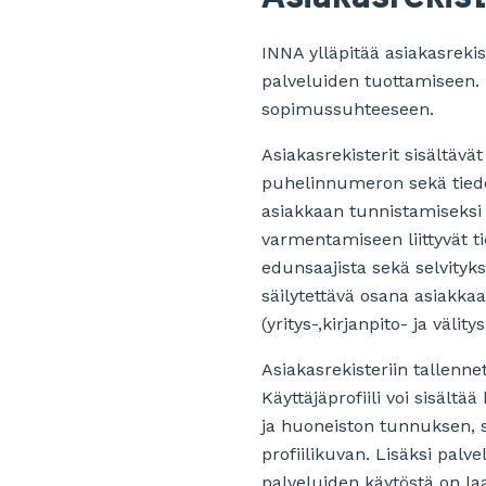
INNA ylläpitää asiakasreki
palveluiden tuottamiseen. H
sopimussuhteeseen.
Asiakasrekisterit sisältävä
puhelinnumeron sekä tiedon
asiakkaan tunnistamiseksi t
varmentamiseen liittyvät tie
edunsaajista sekä selvityk
säilytettävä osana asiakka
(yritys-,kirjanpito- ja väli
Asiakasrekisteriin tallenn
Käyttäjäprofiili voi sisält
ja huoneiston tunnuksen, s
profiilikuvan. Lisäksi pal
palveluiden käytöstä on la