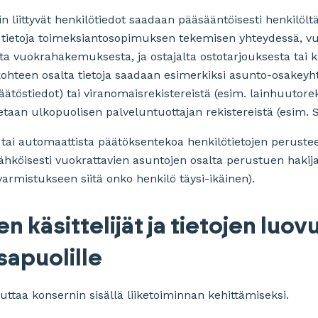
n liittyvät henkilötiedot saadaan pääsääntöisesti henkilöltä
 tietoja toimeksiantosopimuksen tekemisen yhteydessä, v
ta vuokrahakemuksesta, ja ostajalta ostotarjouksesta tai
skohteen osalta tietoja saadaan esimerkiksi asunto-osakeyht
npäätöstiedot) tai viranomaisrekistereistä (esim. lainhuutor
stetaan ulkopuolisen palveluntuottajan rekistereistä (esim
a tai automaattista päätöksentekoa henkilötietojen peruste
köisesti vuokrattavien asuntojen osalta perustuen hakijan
 varmistukseen siitä onko henkilö täysi-ikäinen).
n käsittelijät ja tietojen luo
sapuolille
vuttaa konsernin sisällä liiketoiminnan kehittämiseksi.