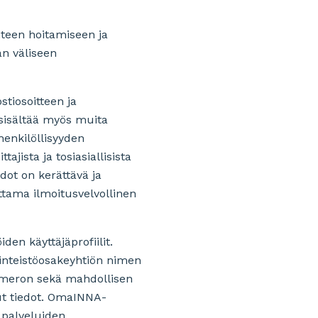
hteen hoitamiseen ja
an väliseen
stiosoitteen ja
 sisältää myös muita
henkilöllisyyden
ajista ja tosiasiallisista
dot on kerättävä ja
ttama ilmoitusvelvollinen
en käyttäjäprofiilit.
kiinteistöosakeyhtiön nimen
numeron sekä mahdollisen
uut tiedot. OmaINNA-
 palveluiden