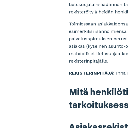
tietosuojalainsäädännön t
rekisteröityjä heidän henkil
Toimiessaan asiakkaidensa 
esimerkiksi isännöimiensä
palvelusopimuksen perustee
asiakas (kyseinen asunto-o
mahdolliset tietosuojaa kos
rekisterinpitäjälle.
REKISTERINPITÄJÄ:
Inna 
Mitä henkilöt
tarkoitukses
Asiakasrekist