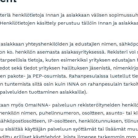
steriä henkilötietoja Innan ja asiakkaan välisen sopimussu
enkilötietojen käsittely perustuu tällöin Innan ja asiakka
t asiakkaan yhteyshenkilöiden ja edustajien nimen, sähköpo
 ko. henkilön asemasta asiakasyrityksessä. Rekisteri voi
arpeellisia tietoja, kuten esimerkiksi yrityksen edustajan 
dot sekä tiedot yrityksen hallituksen jäsenistä, nimenkirjoitt
sen pakote- ja PEP-osumista. Rahanpesulaissa luetellut tie
an tuntemista siltä osin kuin INNA on rahanpesulain tarkoi
tyspalveluiden tuottaminen asiakkaille).
etaan myös OmaINNA- palveluun rekisteröityneiden henkilöid
ää henkilön nimen, puhelinnumeron, osoitteen, asunto- tai 
ähköpostiosoitteen, IP-osoitteen, henkilötunnuksen, tili
velu sisältää käyttäjän palveluun syöttämät tai lisäämät m
adittu erilliset käyttöehdot, joista ilmenee tarkemmin mm.