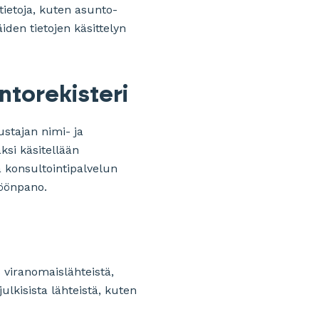
ötietoja, kuten asunto-
iden tietojen käsittelyn
antorekisteri
stajan nimi- ja
ksi käsitellään
a konsultointipalvelun
töönpano.
s viranomaislähteistä,
ulkisista lähteistä, kuten