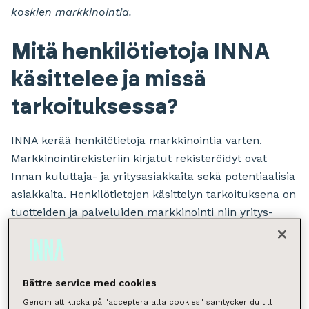
koskien markkinointia.
Mitä henkilötietoja INNA
käsittelee ja missä
tarkoituksessa?
INNA kerää henkilötietoja markkinointia varten.
Markkinointirekisteriin kirjatut rekisteröidyt ovat
Innan kuluttaja- ja yritysasiakkaita sekä potentiaalisia
asiakkaita. Henkilötietojen käsittelyn tarkoituksena on
tuotteiden ja palveluiden markkinointi niin yritys-
kuin kuluttaja-asiakkaille lähettämällä
markkinointiviestejä, tiedotteita ja uutiskirjeitä.
Yritysasiakkaiden kohdalla henkilötiedot sisältävät
Bättre service med cookies
pääasiassa yhteystietoja (yhteyshenkilön tai edustajan
Genom att klicka på "acceptera alla cookies" samtycker du till