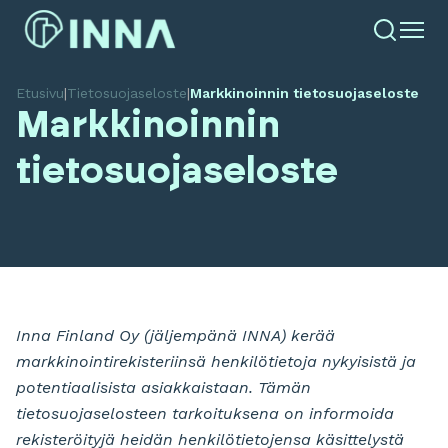
Etusivu
|
Tietosuojaseloste
|
Markkinoinnin tietosuojaseloste
Markkinoinnin
tietosuojaseloste
Inna Finland Oy (jäljempänä INNA) kerää
markkinointirekisteriinsä henkilötietoja nykyisistä ja
potentiaalisista asiakkaistaan. Tämän
tietosuojaselosteen tarkoituksena on informoida
rekisteröityjä heidän henkilötietojensa käsittelystä