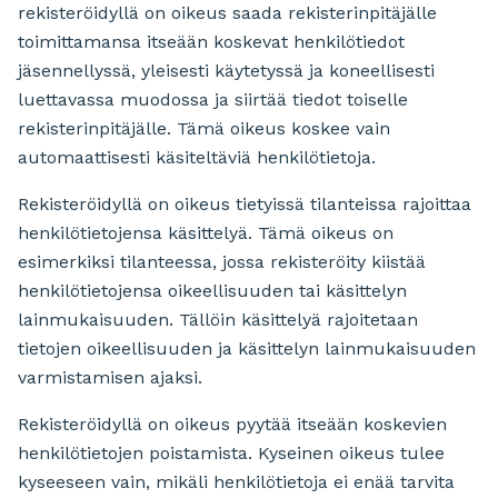
rekisteröidyllä on oikeus saada rekisterinpitäjälle
toimittamansa itseään koskevat henkilötiedot
jäsennellyssä, yleisesti käytetyssä ja koneellisesti
luettavassa muodossa ja siirtää tiedot toiselle
rekisterinpitäjälle. Tämä oikeus koskee vain
automaattisesti käsiteltäviä henkilötietoja.
Rekisteröidyllä on oikeus tietyissä tilanteissa rajoittaa
henkilötietojensa käsittelyä. Tämä oikeus on
esimerkiksi tilanteessa, jossa rekisteröity kiistää
henkilötietojensa oikeellisuuden tai käsittelyn
lainmukaisuuden. Tällöin käsittelyä rajoitetaan
tietojen oikeellisuuden ja käsittelyn lainmukaisuuden
varmistamisen ajaksi.
Rekisteröidyllä on oikeus pyytää itseään koskevien
henkilötietojen poistamista. Kyseinen oikeus tulee
kyseeseen vain, mikäli henkilötietoja ei enää tarvita