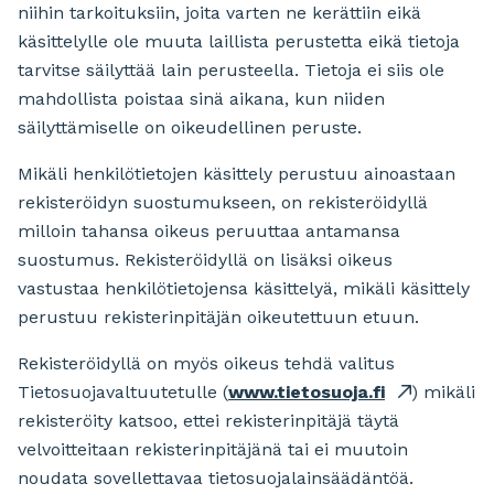
niihin tarkoituksiin, joita varten ne kerättiin eikä
käsittelylle ole muuta laillista perustetta eikä tietoja
tarvitse säilyttää lain perusteella. Tietoja ei siis ole
mahdollista poistaa sinä aikana, kun niiden
säilyttämiselle on oikeudellinen peruste.
Mikäli henkilötietojen käsittely perustuu ainoastaan
rekisteröidyn suostumukseen, on rekisteröidyllä
milloin tahansa oikeus peruuttaa antamansa
suostumus. Rekisteröidyllä on lisäksi oikeus
vastustaa henkilötietojensa käsittelyä, mikäli käsittely
perustuu rekisterinpitäjän oikeutettuun etuun.
Rekisteröidyllä on myös oikeus tehdä valitus
Tietosuojavaltuutetulle (
www.tietosuoja.fi
) mikäli
rekisteröity katsoo, ettei rekisterinpitäjä täytä
velvoitteitaan rekisterinpitäjänä tai ei muutoin
noudata sovellettavaa tietosuojalainsäädäntöä.