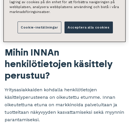
nimi, asema yrityksessä, sähköpostiosoite ja
lagring av cookies på din enhet för att förbättra navigeringen på
webbplatsen, analysera webbplatsens användning och bistå i våra
puhelinnumero).
marknadsföringsinsatser.
Kuluttaja-asiakkaiden kohdalla keräämme niin ikään
Cookie-inställningar
Acceptera alla cookies
rekisteröidyn yhteystiedot (nimi, sähköposti ja
puhelinnumero).
Mihin INNAn
henkilötietojen käsittely
perustuu?
Yritysasiakkaiden kohdalla henkilötietojen
käsittelyperusteena on oikeutettu etumme. Innan
oikeutettuna etuna on markkinoida palveluitaan ja
tuotteitaan näkyvyyden kasvattamiseksi sekä myynnin
parantamiseksi.