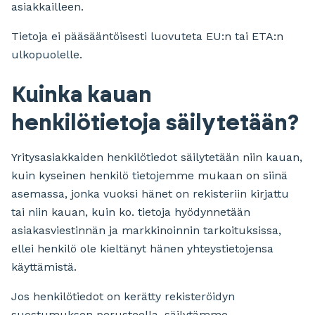
asiakkailleen.
Tietoja ei pääsääntöisesti luovuteta EU:n tai ETA:n
ulkopuolelle.
Kuinka kauan
henkilötietoja säilytetään?
Yritysasiakkaiden henkilötiedot säilytetään niin kauan,
kuin kyseinen henkilö tietojemme mukaan on siinä
asemassa, jonka vuoksi hänet on rekisteriin kirjattu
tai niin kauan, kuin ko. tietoja hyödynnetään
asiakasviestinnän ja markkinoinnin tarkoituksissa,
ellei henkilö ole kieltänyt hänen yhteystietojensa
käyttämistä.
Jos henkilötiedot on kerätty rekisteröidyn
suostumuksen perusteella, säilytämme