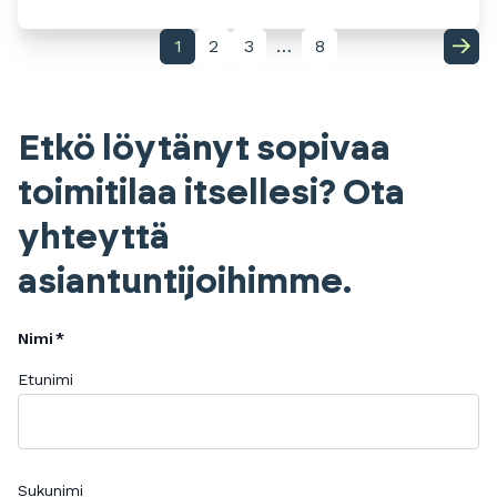
1
2
3
…
8
Etkö löytänyt sopivaa
toimitilaa itsellesi? Ota
yhteyttä
asiantuntijoihimme.
Nimi
Etunimi
Sukunimi