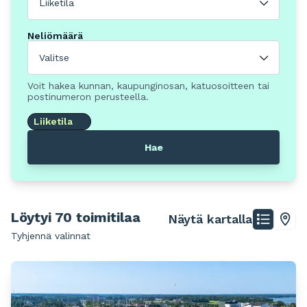
Liiketila
Neliömäärä
Valitse
Voit hakea kunnan, kaupunginosan, katuosoitteen tai
postinumeron perusteella.
Liiketila
Hae
Löytyi 70 toimitilaa
Näytä kartalla
Tyhjennä valinnat