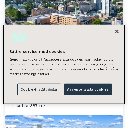
Bättre service med cookies
Genom att klicka på "acceptera alla cookies" samtycker du till
lagring av cookies på din enhet för att förbättra navigeringen på
webbplatsen, analysera webbplatsens användning och bistå i våra
Asemakatu 4, Järvenpää
marknadsföringsinsatser.
(keskusta)
Asemakatu 4, 04400 Järvenpää
Cookie-inställningar
Acceptera alla cookies
Tilan tyyppi
Liiketila 387 m²