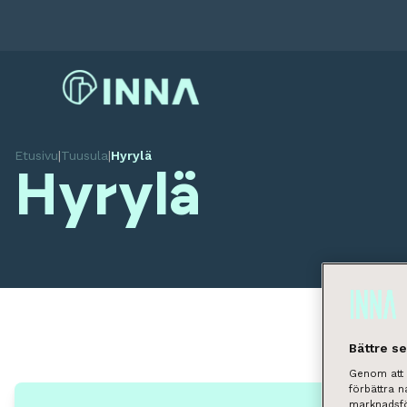
Etusivu
|
Tuusula
|
Hyrylä
Hyrylä
Bättre s
Genom att k
förbättra 
marknadsfö