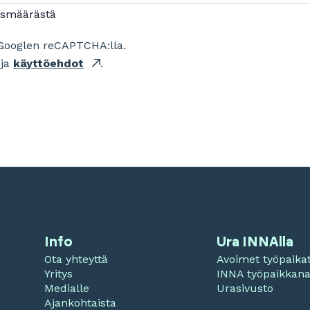
ismäärästä
Googlen reCAPTCHA:lla.
ja
käyttöehdot
.
Info
Ura INNAlla
Ota yhteyttä
Avoimet työpaika
Yritys
INNA työpaikkan
Medialle
Urasivusto
Ajankohtaista