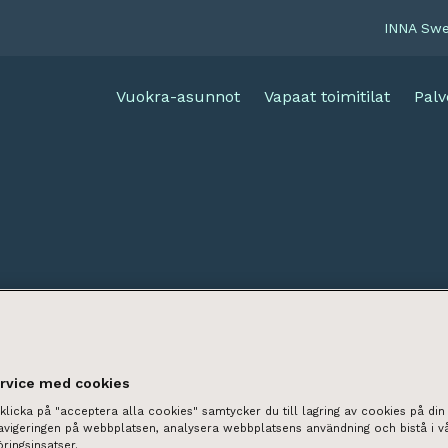
INNA Sw
Vuokra-asunnot
Vapaat toimitilat
Palv
ervice med cookies
licka på "acceptera alla cookies" samtycker du till lagring av cookies på din 
navigeringen på webbplatsen, analysera webbplatsens användning och bistå i v
ringsinsatser.