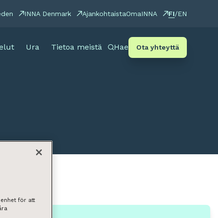
FI
eden
INNA Denmark
Ajankohtaista
OmaINNA
/
EN
elut
Ura
Tietoa meistä
Hae
Ota yhteyttä
enhet för att
åra