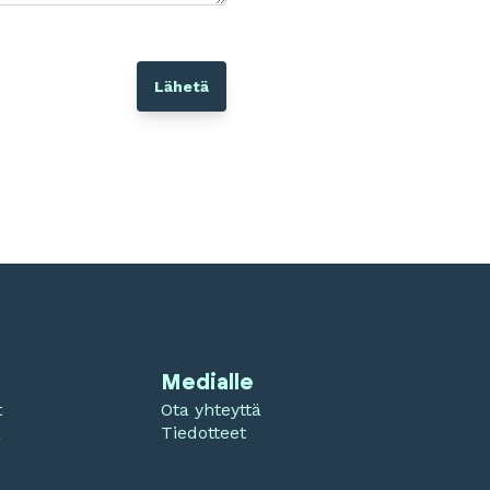
Medialle
t
Ota yhteyttä
a
Tiedotteet