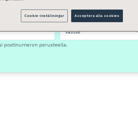
Cookie-inställningar
Acceptera alla cookies
Tilan tyyppi
Valitse
ai postinumeron perusteella.