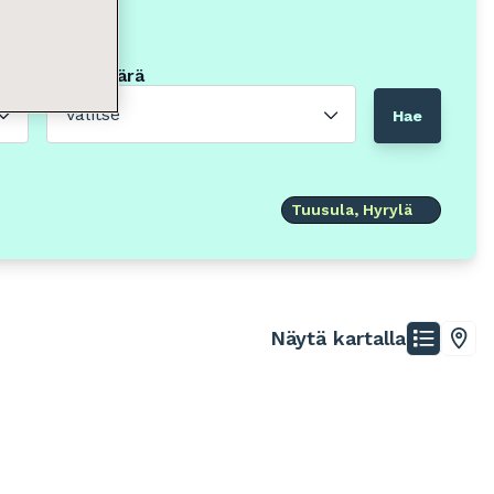
Neliömäärä
Valitse
Hae
Tuusula, Hyrylä
Näytä kartalla