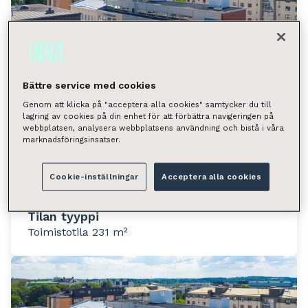
Bättre service med cookies
Genom att klicka på "acceptera alla cookies" samtycker du till
lagring av cookies på din enhet för att förbättra navigeringen på
webbplatsen, analysera webbplatsens användning och bistå i våra
marknadsföringsinsatser.
Vuorikatu 35, Lahti (Keskusta)
Cookie-inställningar
Acceptera alla cookies
Vuorikatu 35, 15100 Lahti
Tilan tyyppi
Toimistotila 231 m²