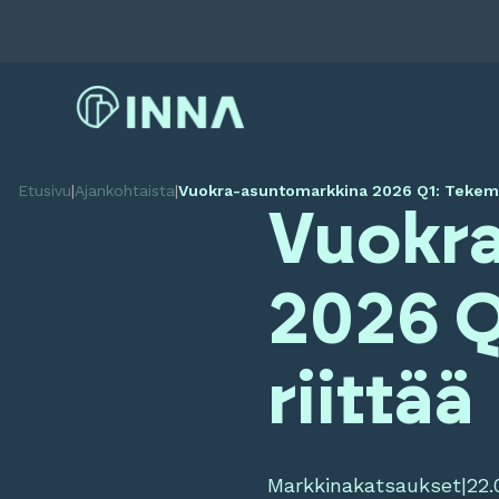
Etusivu
|
Ajankohtaista
|
Vuokra-asuntomarkkina 2026 Q1: Tekemist
Vuokr
2026 Q
riittää
Markkinakatsaukset
|
22.