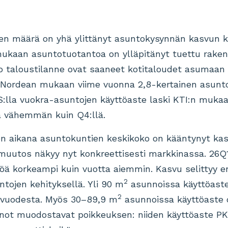
en määrä on yhä ylittänyt asuntokysynnän kasvun k
mukaan asuntotuotantoa on ylläpitänyt tuettu rake
ko taloustilanne ovat saaneet kotitaloudet asumaan t
 Nordean mukaan viime vuonna 2,8-kertainen asun
:lla vuokra-asuntojen käyttöaste laski KTI:n mukaa
ä vähemmän kuin Q4:llä.
n aikana asuntokuntien keskikoko on kääntynyt ka
muutos näkyy nyt konkreettisesti markkinassa. 26Q1
ikköä korkeampi kuin vuotta aiemmin. Kasvu selittyy 
2
ojen kehityksellä. Yli 90 m
asunnoissa käyttöaste 
2
e vuodesta. Myös 30–89,9 m
asunnoissa käyttöaste o
not muodostavat poikkeuksen: niiden käyttöaste PK