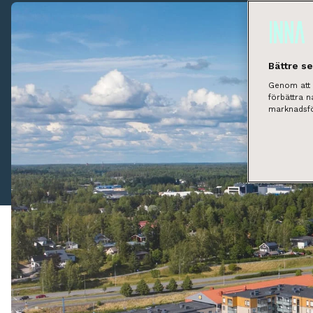
Bättre s
Genom att k
förbättra 
marknadsfö