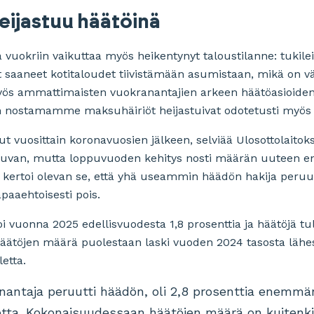
eijastuu häätöinä
 vuokriin vaikuttaa myös heikentynyt taloustilanne: tukile
saaneet kotitaloudet tiivistämään asumistaan, mikä on v
yös ammattimaisten vuokranantajien arkeen häätöasioiden
n nostamamme maksuhäiriöt heijastuivat odotetusti myös u
 vuosittain koronavuosien jälkeen, selviää Ulosottolaitokse
ittuvan, mutta loppuvuoden kehitys nosti määrän uuteen e
os kertoi olevan se, että yhä useammin häädön hakija per
aaehtoisesti pois.
 vuonna 2025 edellisvuodesta 1,8 prosenttia ja häätöjä tuli
häätöjen määrä puolestaan laski vuoden 2024 tasosta lähes 
letta.
ranantaja peruutti häädön, oli 2,8 prosenttia enemm
etta. Kokonaisuudessaan häätöjen määrä on kuitenki