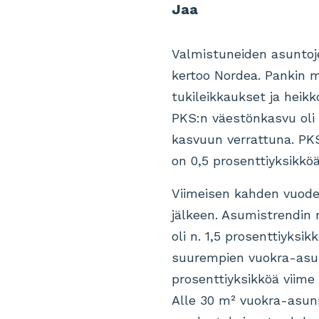
Jaa
Valmistuneiden asuntoj
kertoo Nordea. Pankin 
tukileikkaukset ja heik
PKS:n väestönkasvu oli
kasvuun verrattuna. PKS
on 0,5 prosenttiyksikkö
Viimeisen kahden vuode
jälkeen. Asumistrendin 
oli n. 1,5 prosenttiyks
suurempien vuokra-asunt
prosenttiyksikköä viim
Alle 30 m² vuokra-asun