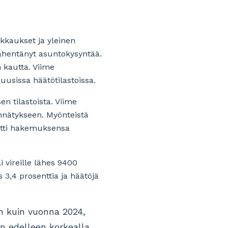
ikkaukset ja yleinen
ähentänyt asuntokysyntää.
 kautta. Viime
usissa häätötilastoissa.
n tilastoista. Viime
nnätykseen. Myönteistä
uutti hakemuksensa
 vireille lähes 9400
3,4 prosenttia ja häätöjä
än kuin vuonna 2024,
n edelleen korkealla