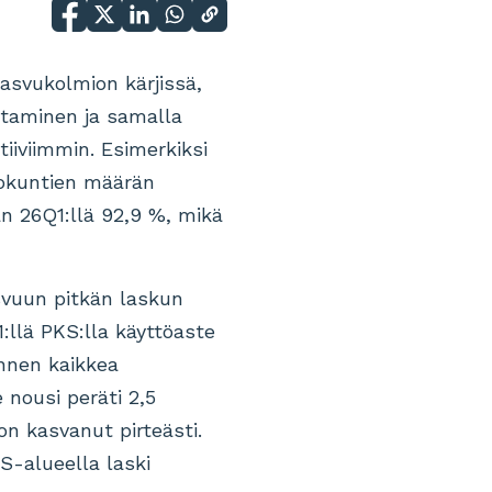
asvukolmion kärjissä,
ntaminen ja samalla
iiviimmin. Esimerkiksi
tokuntien määrän
n 26Q1:llä 92,9 %, mikä
svuun pitkän laskun
:llä PKS:lla käyttöaste
ennen kaikkea
nousi peräti 2,5
n kasvanut pirteästi.
S-alueella laski