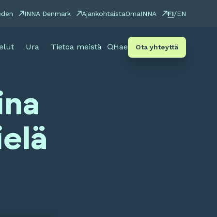
FI
eden
INNA Denmark
Ajankohtaista
OmaINNA
/
EN
elut
Ura
Tietoa meistä
Hae
Ota yhteyttä
ina
ielä