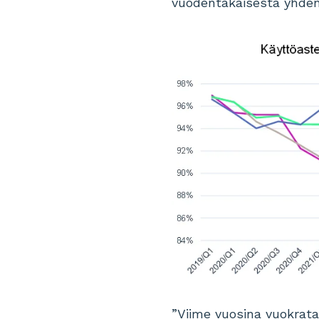
vuodentakaisesta yhden
”Viime vuosina vuokratas