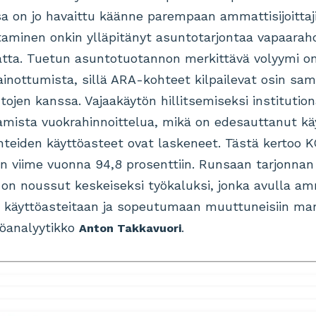
sa on jo havaittu käänne parempaan ammattisijoittaji
aminen onkin ylläpitänyt asuntotarjontaa vapaarah
ta. Tuetun asuntotuotannon merkittävä volyymi o
nottumista, sillä ARA-kohteet kilpailevat osin samo
ojen kanssa. Vajaakäytön hillitsemiseksi institutiona
amista vuokrahinnoittelua, mikä on edesauttanut kä
eiden käyttöasteet ovat laskeneet. Tästä kertoo K
n viime vuonna 94,8 prosenttiin. Runsaan tarjonna
on noussut keskeiseksi työkaluksi, jonka avulla amma
käyttöasteitaan ja sopeutumaan muuttuneisiin mark
töanalyytikko
.
Anton Takkavuori