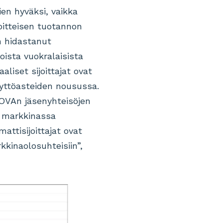
en hyväksi, vaikka
oitteisen tuotannon
n hidastanut
ista vuokralaisista
aliset sijoittajat ovat
yttöasteiden nousussa.
OVAn jäsenyhteisöjen
n markkinassa
ttisijoittajat ovat
kinaolosuhteisiin”,