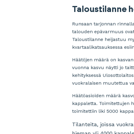
Taloustilanne h
Runsaan tarjonnan rinnalla
talouden epävarmuus ovat 
Taloustilanne heijastuu m
kvartaalikatsauksessa esii
Häätöjen määrä on kasvanut
vuonna kasvu näytti jo ta
kehityksessä Ulosottolait
vuokralaisen muutettua vap
Häätöasioiden määrä kasvoi
kappaletta. Toimitettujen 
toimitettiin liki 5000 kappa
Tilanteita, joissa vuok
hieman yli 4000 kappal