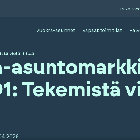
INNA Sw
Vuokra-asunnot
Vapaat toimitilat
Palv
ä vielä riittää
a-asuntomarkk
1: Tekemistä v
04.2026