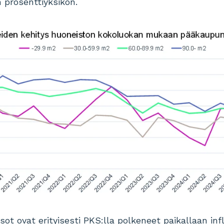
 prosenttiyksikön.
ot ovat erityisesti PKS:lla polkeneet paikallaan inf