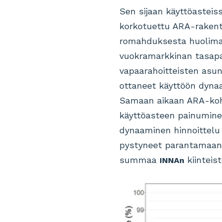
Sen sijaan käyttöasteis
korkotuettu ARA-rakent
romahduksesta huolimat
vuokramarkkinan tasapai
vapaarahoitteisten asunt
ottaneet käyttöön dyna
Samaan aikaan ARA-koht
käyttöasteen painumine
dynaaminen hinnoittelu 
pystyneet parantamaan 
summaa
kiinteis
INNAn