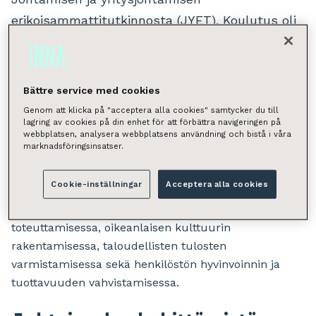
erikoisammattitutkinnosta (JYET). Koulutus oli
räätälöity yhteistyössä Rastor-Instituutin
kanssa tukemaan juuri Retta Managementin
tarpeita – ja se näkyi osallistujien
Bättre service med cookies
kokemuksessa.
Genom att klicka på "acceptera alla cookies" samtycker du till
lagring av cookies på din enhet för att förbättra navigeringen på
Innalla näemme, että organisaation menestyksen
webbplatsen, analysera webbplatsens användning och bistå i våra
marknadsföringsinsatser.
varmistamisessa on kriittistä, että esihenkilötyö on
laadukasta; kun henkilöstö on tyytyväinen, korreloi se
Cookie-inställningar
Acceptera alla cookies
tyytyväisiin asiakkaisiin. Esihenkilöt Innalla ovat
tärkeässä roolissa strategian ja arvojen
toteuttamisessa, oikeanlaisen kulttuurin
rakentamisessa, taloudellisten tulosten
varmistamisessa sekä henkilöstön hyvinvoinnin ja
tuottavuuden vahvistamisessa.