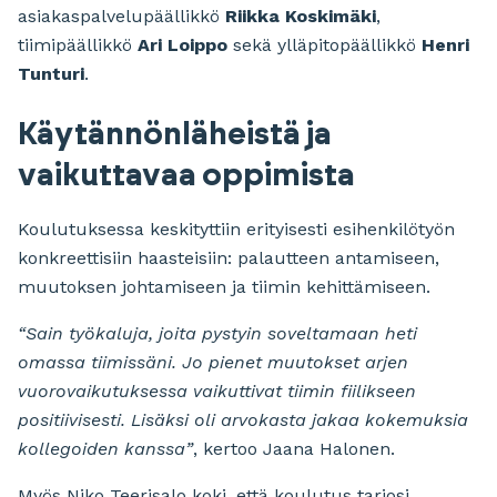
asiakaspalvelupäällikkö
Riikka Koskimäki
,
tiimipäällikkö
Ari Loippo
sekä ylläpitopäällikkö
Henri
Tunturi
.
Käytännönläheistä ja
vaikuttavaa oppimista
Koulutuksessa keskityttiin erityisesti esihenkilötyön
konkreettisiin haasteisiin: palautteen antamiseen,
muutoksen johtamiseen ja tiimin kehittämiseen.
“Sain työkaluja, joita pystyin soveltamaan heti
omassa tiimissäni. Jo pienet muutokset arjen
vuorovaikutuksessa vaikuttivat tiimin fiilikseen
positiivisesti. Lisäksi oli arvokasta jakaa kokemuksia
kollegoiden kanssa”
, kertoo Jaana Halonen.
Myös Niko Teerisalo koki, että koulutus tarjosi