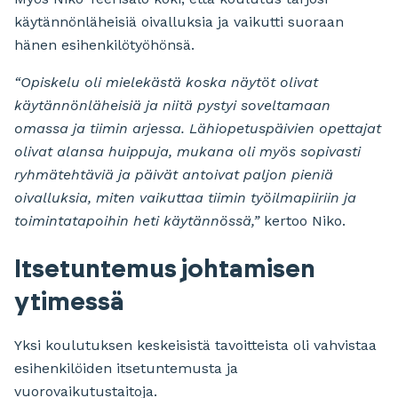
käytännönläheisiä oivalluksia ja vaikutti suoraan
hänen esihenkilötyöhönsä.
“Opiskelu oli mielekästä koska näytöt olivat
käytännönläheisiä ja niitä pystyi soveltamaan
omassa ja tiimin arjessa. Lähiopetuspäivien opettajat
olivat alansa huippuja, mukana oli myös sopivasti
ryhmätehtäviä ja päivät antoivat paljon pieniä
oivalluksia, miten vaikuttaa tiimin työilmapiiriin ja
toimintatapoihin heti käytännössä,”
kertoo Niko.
Itsetuntemus johtamisen
ytimessä
Yksi koulutuksen keskeisistä tavoitteista oli vahvistaa
esihenkilöiden itsetuntemusta ja
vuorovaikutustaitoja.