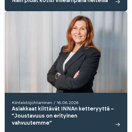
Näin pidät kotisi viileämpänä helteillä
Kiinteistöjohtaminen
/
16.06.2026
Asiakkaat kiittävät INNAn ketteryyttä –
”Joustavuus on erityinen
vahvuutemme”