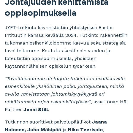
Johtajuuden kehittämistä
oppisopimuksella
JYET-tutkinto käynnistettiin yhteistyössä Rastor
Intituutin kanssa keväällä 2024. Tutkinto rakennettiin
tukemaan esihenkilöidemme kasvua sekä strategisia
tavoitteitamme. Koulutus kesti noin vuoden ja
toteutettiin oppisopimuksella, yhdistäen
käytännönläheisen opiskelun työarkeen.
”Tavoitteenamme oli tarjota tutkintoon osallistuville
esihenkilöille yksilöllinen polku johtajuuteen, minkä
avulla vahvistetaan johtamiskyvykkyyttä eri
näkökulmista arjen esihenkilötyössä”
, avaa Innan HR
Partner
Jenni Still
.
Tutkinnon suorittivat palvelupäälliköt
Jaana
Halonen, Juha Mäkipää
ja
Niko Teerisalo
,