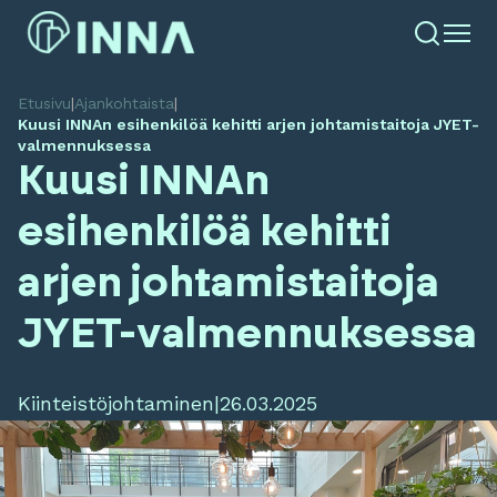
Etusivu
|
Ajankohtaista
|
Kuusi INNAn esihenkilöä kehitti arjen johtamistaitoja JYET-
valmennuksessa
Kuusi INNAn
esihenkilöä kehitti
arjen johtamistaitoja
JYET-valmennuksessa
Kiinteistöjohtaminen
|
26.03.2025