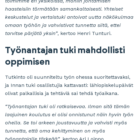
toimimme eri yksiköissä, moniin johtamisen
haasteisiin törmätään samankaltaisesti. Yhteiset
keskustelut ja vertaistuki antoivat uutta näkökulmaa
omaan työhön ja vahvistivat tunnetta siitä, ettei
tarvitse pärjätä yksin”
, kertoo Henri Tunturi.
Työnantajan tuki mahdollisti
oppimisen
Tutkinto oli suunniteltu työn ohessa suoritettavaksi,
ja Innan tuki osallistujia kattavasti: lähiopiskelupäivät
olivat palkallisia ja tehtäviä sai tehdä työaikana.
“Työnantajan tuki oli ratkaisevaa. Ilman sitä tämän
laajuinen koulutus ei olisi onnistunut näin hyvin työn
ohella. Se toi arkeen joustavuutta ja vahvisti myös
tunnetta, että oma kehittyminen on myös
työnantajalle tärkeää”
, kertoo Ari Loippo.