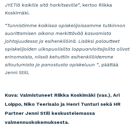
JYETiä kaikille sitä harkitseville”
, kertoo Riikka
Koskimäki.
“Tunnistimme kaikissa opiskelijoissamme tutkinnon
suorittamisen aikana merkittävää kasvamista
johtajuudessa ja esihenkilöinä. Lisäksi palautteet
opiskelijoiden ulkopuolisilta loppuarvioitsijoilta olivat
erinomaisia, niissä kehuttiin esihenkilöidemme
sitoutumista ja panostusta opiskeluun “
, päättää
Jenni Still.
Kuva: Valmistuneet Riikka Koskimäki (vas.), Ari
Loippo, Niko Teerisalo ja Henri Tunturi sekä HR
Partner Jenni Still keskustelemassa
valmennuskokemuksesta.